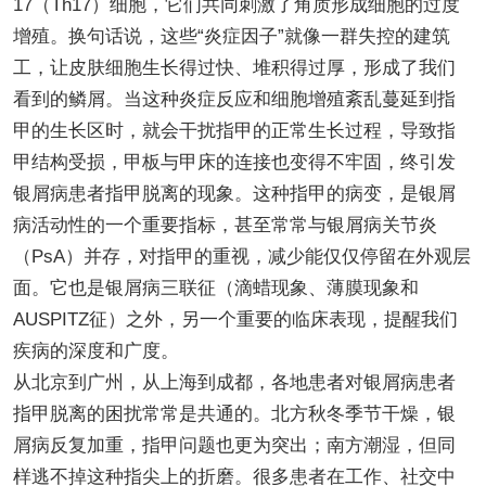
17（Th17）细胞，它们共同刺激了角质形成细胞的过度
增殖。换句话说，这些“炎症因子”就像一群失控的建筑
工，让皮肤细胞生长得过快、堆积得过厚，形成了我们
看到的鳞屑。当这种炎症反应和细胞增殖紊乱蔓延到指
甲的生长区时，就会干扰指甲的正常生长过程，导致指
甲结构受损，甲板与甲床的连接也变得不牢固，终引发
银屑病患者指甲脱离的现象。这种指甲的病变，是银屑
病活动性的一个重要指标，甚至常常与银屑病关节炎
（PsA）并存，对指甲的重视，减少能仅仅停留在外观层
面。它也是银屑病三联征（滴蜡现象、薄膜现象和
AUSPITZ征）之外，另一个重要的临床表现，提醒我们
疾病的深度和广度。
从北京到广州，从上海到成都，各地患者对银屑病患者
指甲脱离的困扰常常是共通的。北方秋冬季节干燥，银
屑病反复加重，指甲问题也更为突出；南方潮湿，但同
样逃不掉这种指尖上的折磨。很多患者在工作、社交中