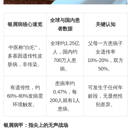
全球与国内患
银屑病核心速览
关键认知
者数据
全球约1.25亿
父母一方患病子
中医称"白疕"，
人，国内约
女遗传率
多基因遗传性皮
700万人患
10%-20%，双方
肤病，非传染。
病。
50%。
患病率约
有遗传性，约
可发生于任何年
0.47%，每
60%-80%发病需
龄段，无显然性
200人就有1人
环境触发。
别差异。
患病。
银屑病甲：指尖上的无声战场