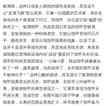
银屑病，这种让很多人困扰的慢性皮肤病，其实远不
止“皮屑飞舞”那么简单。它像一位隐匿的艺术家，喜欢在
身体的各个角落留下印记，而指甲，往往是它较“偏爱”的
画布之一。银屑病甲，也就是我们常说的指甲型银屑
病，是银屑病的一种特殊类型，它能让指甲变得凹凸不
平、颜色异常，甚至出现指甲脱离的现象。往深了说，
这并不是是外界损伤所致，而是免疫系统失调、角质形
成细胞过度增殖这场内在“战役”蔓延到了指甲生长区域。
我常听到有患者跟我说：“小编小爱，我这指甲就像被虫
蛀了一样，越来越薄，当然就掉了，去外面的美甲店都
不敢伸出手！” 这种心酸的描述，其实道出了银屑病患者
指甲脱离背后的无奈。指甲脱离，在医学上叫做甲分
离，是银屑病甲的典型表现之一。它通常表现为指甲从
甲床分离，形成空腔，初期可能只限于甲缘，但随着病
情发展，分离的范围会逐渐扩大，终导致整个指甲板与