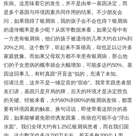
疾病。这意味着它的发生，并不是由单一基因决定，而
是多个基因与环境因素共同作用的结果。不少朋友会
问，如果我得了银屑病，我的孩子会不会也得？银屑病
的遗传概率是多少呢？从医学数据来看，如果父母中有
一方患有银屑病，他们的孩子被遗传的几率大约在10%到
20%之间。这个数字，听起来不算很高，却也足以让许多
家庭犹豫。而如果父母双方都不幸患有银屑病，那么他
们的子女患病的概率就会大幅增加，可能多达约50%。基
因这回事儿，有时真跟“开盲盒”似的，充满了未知。
但请注意，这并不是一锤定音的“宿命”。我常常跟患者朋
友们讲，基因只是开局的牌，后天的环境才是决定胜负
的关键。经验来看，大约60%到80%的银屑病发病，都需
要有环境因素的触发。换句话说，即使带着这部分的基
因，如果能够避免那些诱发因素，疾病也可能不会“浮出
水面”。我们全球大约有1.25亿银屑病患者，而在我们国
内，这个数字也多达700万左右，差不多每200个人里，