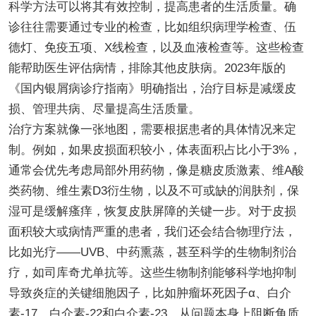
科学方法可以将其有效控制，提高患者的生活质量。确
诊往往需要通过专业的检查，比如组织病理学检查、伍
德灯、免疫五项、X线检查，以及血液检查等。这些检查
能帮助医生评估病情，排除其他皮肤病。2023年版的
《国内银屑病诊疗指南》明确指出，治疗目标是减缓皮
损、管理共病、尽量提高生活质量。
治疗方案就像一张地图，需要根据患者的具体情况来定
制。例如，如果皮损面积较小，体表面积占比小于3%，
通常会优先考虑局部外用药物，像是糖皮质激素、维A酸
类药物、维生素D3衍生物，以及不可或缺的润肤剂，保
湿可是缓解瘙痒，恢复皮肤屏障的关键一步。对于皮损
面积较大或病情严重的患者，我们还会结合物理疗法，
比如光疗——UVB、中药熏蒸，甚至科学的生物制剂治
疗，如司库奇尤单抗等。这些生物制剂能够科学地抑制
导致炎症的关键细胞因子，比如肿瘤坏死因子α、白介
素-17、白介素-22和白介素-23，从问题本身上阻断角质