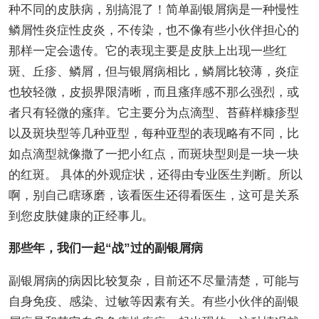
种不同的皮肤病，别搞混了！简单副银屑病是一种慢性
鳞屑性炎症性皮炎，不传染，也不像有些小伙伴担心的
那样一定会遗传。它的表现主要是皮肤上出现一些红
斑、丘疹、鳞屑，但与银屑病相比，鳞屑比较薄，炎症
也较轻微，皮损界限清晰，而且瘙痒感不那么强烈，或
者只有轻微的瘙痒。它主要分为点滴型、苔藓样糠疹型
以及斑块型等几种亚型，每种亚型的表现略有不同，比
如点滴型就像撒了一把小红点，而斑块型则是一块一块
的红斑。 具体的外观症状，还得由专业医生判断。所以
啊，别自己瞎琢磨，该看医生还得看医生，这可是关系
到您皮肤健康的正经事儿。
那些年，我们一起“战”过的副银屑病
副银屑病的病因比较复杂，目前还不尽量清楚，可能与
自身免疫、感染、过敏等因素有关。有些小伙伴的副银