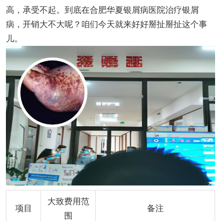
高，承受不起。到底在合肥华夏银屑病医院治疗银屑
病，开销大不大呢？咱们今天就来好好掰扯掰扯这个事
儿。
大致费用范
项目
备注
围