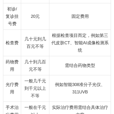
初诊/
复诊挂
20元
固定费用
号费
根据检查项目而定，例如第三
几十元到几
检查费
代皮肤CT、智能AI成像检测系
百元不等
统
药物费
几十到几百
需结合药物类型
用
元不等
一般几千元
光疗费
例如智能308准分子光仪、
到千元以上
用
311UVB
不等
手术治
一般在千元
实际治疗费用需结合具体治疗