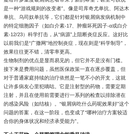
是一种“游戏规则的改变者”。像是司库奇尤单抗、阿达木
单抗、乌司奴单抗等，它们都是针对银屑病发病机制中
的特定细胞因子（如白介素-17、肿瘤坏死因子-α或白介
素-12/23）科学打击，从“病源”上阻断炎症反应。这好比
以前我们是“广撒网”地控制炎症，现在则是“科学制导”，
效果往往更不错，清零率更高。
生物制剂的优点是显而易见的，但它并不是没有门槛。
接下来是费用问题，虽然医保政策一直在逐步覆盖，但
对于普通家庭持续的治疗依然是一笔不小的开支，这就
让许多病友心里犯嘀咕。它是注射型的药物，需要定期
注射，并且在使用前需要进行一系列的检查以排除潜在
的感染风险（如结核）。“银屑病吃什么药呢效果好”这个
问题的答案，在这一阶段，也变成了“哪种治疗方案较适
合你的身体状况和经济承受能力”。