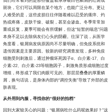
我们经常看到的是那些覆盖着厚厚银白色鳞屑的红斑或
斑块，它们可以局限在某个地方，也能广泛分布。更让
人难受的是，这些皮损往往伴随着难以忍受的瘙痒、灼
热或疼痛，皮肤干燥、破裂，甚至会渗血。冬季常常加
重或反复，夏季可能会有所缓解，但这“短暂的喘息”问题
本身不足以去除病友们心头的阴霾。往深了说，从医学
角度看，银屑病发病原因尚不尽量明确，但免疫系统和
遗传因素是主要原因。较新的研究调查发现，多种免疫
细胞受到刺激后，通过肿瘤坏死因子α、白介素-17、白
介素-22、白介素-23等细胞因子，刺激角质形成细胞过度
增殖，终形成了我们肉眼可见的、那层层叠叠的厚重鳞
屑，换句话说，是身体内部的“调控失衡”导致了外部的皮
肤表现。
从外用到内服，寻找你的“很好的拍档”
回到大家较关心的问题：“银屑病吃什么药呢效果好？”这