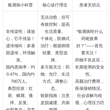
银屑病小科普
核心诊疗理念
患者关切点
无法治愈，但可
有效控制，提高
非传染性：请放
生活质量。
“银屑病吃什么
心，它不传染！
个体化，阶梯式
药呢效果
遗传倾向：多基
治疗：根据病情
好？”——首先
因遗传，环境触
轻重、类型选
要关注！
发。
择。
药物不良反应，
国内患病率：约
多方面关注：药
长期使用的安全
0.47%，国内约
物、光疗、生活
性。
700万人。
方式、调整心
高额治疗费用，
典型症状：红
态。
医保报销情况。
斑、鳞屑、瘙
较新指南：注意
社会误解与歧
痒、反复。
皮损减缓、共病
视，心理压力巨
分型复杂：寻常
管理。
大。