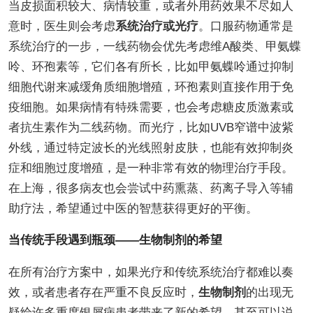
当皮损面积较大、病情较重，或者外用药效果不尽如人
意时，医生则会考虑
系统治疗或光疗
。口服药物通常是
系统治疗的一步，一线药物会优先考虑维A酸类、甲氨蝶
呤、环孢素等，它们各有所长，比如甲氨蝶呤通过抑制
细胞代谢来减缓角质细胞增殖，环孢素则直接作用于免
疫细胞。如果病情有特殊需要，也会考虑糖皮质激素或
者抗生素作为二线药物。而光疗，比如UVB窄谱中波紫
外线，通过特定波长的光线照射皮肤，也能有效抑制炎
症和细胞过度增殖，是一种非常有效的物理治疗手段。
在上海，很多病友也会尝试中药熏蒸、药离子导入等辅
助疗法，希望通过中医的智慧获得更好的平衡。
当传统手段遇到瓶颈——生物制剂的希望
在所有治疗方案中，如果光疗和传统系统治疗都难以奏
效，或者患者存在严重不良反应时，
生物制剂
的出现无
疑给许多重度银屑病患者带来了新的希望，甚至可以说