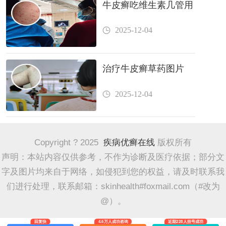
牛皮癣吃维生素几管用
2025-12-04
治疗牛皮癣草药图片
2025-12-04
Copyright ? 2025
疾病优癣在线
版权所有
声明：本站内容仅供参考，不作为诊断及医疗依据；部分文
字及图片均来自于网络，如侵犯到您的权益，请及时联系我
们进行处理，联系邮箱：skinhealth#foxmail.com（#改为
@）。
回复快
4.6万人成功咨询
近期228人挂号成功