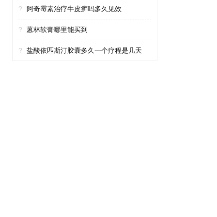
?
阿奇霉素治疗牛皮癣吗多久见效
?
蒽林软膏哪里能买到
?
盐酸依匹斯汀胶囊多久一个疗程是几天