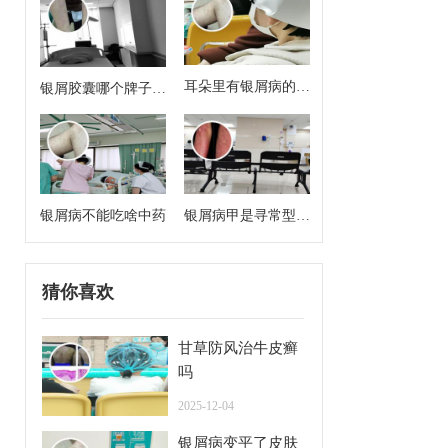
耳朵里有银屑病的症
银屑胶囊哪个牌子效
状
果好
银屑病不能吃啥中药
银屑病甲是寻常型牛
皮癣么
猜你喜欢
甘草防风治牛皮癣
吗
2025-12-04
银屑病变平了皮肤