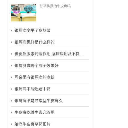
甘草防风治牛皮癣吗
银屑病变平了皮肤皱
银屑病见好是什么样的
糖皮质激素药理作用,临床应用及不良反应
银屑胶囊哪个牌子效果好
耳朵里有银屑病的症状
银屑病不能吃啥中药
银屑病甲是寻常型牛皮癣么
牛皮癣吃维生素几管用
治疗牛皮癣草药图片