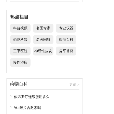
热点栏目
科普视频
名医专家
专业仪器
药物科普
名医问答
疾病百科
三甲医院
神经性皮炎
扁平苔藓
慢性湿疹
药物百科
更多 >
?
依匹斯汀连续服用多久
?
维a酸片含激素吗