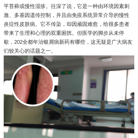
平苔藓或慢性湿疹。往深了说，它是一种由环境因素刺
激、多基因遗传控制，并且由免疫系统异常介导的慢性
炎症性皮肤病。它不传染，却因顽固难愈，给很多患者
带来了生理和心理的双重困扰。但医学的脚步从未停
歇，202全都年治银屑病新药有哪些，这无疑是广大病友
们较关心的话题之一。