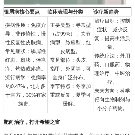
银屑病核心要点
临床表现与分类
诊疗新趋势
治疗目标：控制
疾病性质：免疫介
主要类型：寻常型
症状，减少反
导，非传染性，慢
（占99%），关节
复，提高生活质
性反复性皮肤病。
病型，脓疱型，红
量。
常见症状：鳞屑性
皮病型。
传统疗法：外用
红斑、斑块，伴瘙
常见部位：头皮、
药、口服药、物
痒、灼热或疼痛。
指甲、外阴等，可
理治疗、中医治
流行病学：患病率
全身广泛分布。
疗。
约0.47%，北方多
季节特点：冬季加
未来方向：科学
于南方，30%有家
重或反复，夏季可
靶向生物制剂与
族史。
缓解。
小分子药物。
靶向治疗，打开希望之窗