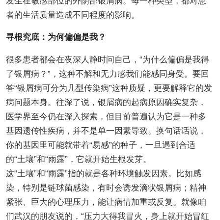
发生在敏感部位的外阴部银屑病。每一种类型，都对患
者的生活质量造成不同程度的影响。
寻根究底：为何偏偏是我？
很多患者都会在夜深人静时问自己，“为什么偏偏是我得
了银屑病？”，这种不解和无力感我们能感同身受。要回
答“银屑病可分为几型传染病”这种质疑，更要解释它的发
病问题本身。往深了说，银屑病的起病原因确实复杂，
医学界至今仍在深入探索，但目前普遍认为它是一种多
基因遗传性疾病，并不是单一因素导致。换句话话说，
你的基因里可能就带着“易感”的种子，一旦遇到合适
的“土壤”和“雨露”，它就开始生根发芽。
这“土壤”和“雨露”指的就是各种环境触发因素。比如感
染，特别是链球菌感染，有时会诱发滴状银屑病；精神
紧张、巨大的心理压力，能让病情加重或反复。就像咱
们武汉的朋友说的，“压力大得我冒火，身上就开始冒红