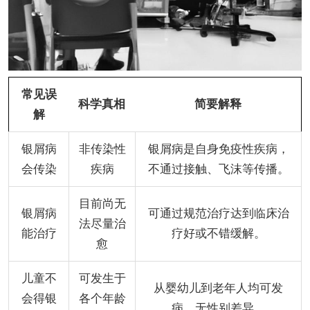
常见误
科学真相
简要解释
解
银屑病
非传染性
银屑病是自身免疫性疾病，
会传染
疾病
不通过接触、飞沫等传播。
目前尚无
银屑病
可通过规范治疗达到临床治
法尽量治
能治疗
疗好或不错缓解。
愈
儿童不
可发生于
从婴幼儿到老年人均可发
会得银
各个年龄
病，无性别差异。