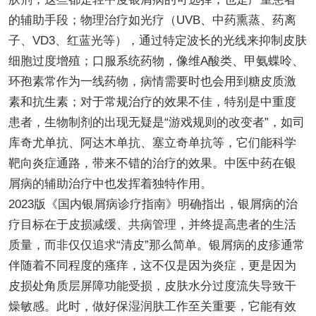
的辅助手段；物理治疗如光疗（UVB、中药熏蒸、药离
子、VD3、红蓝光等），通过特定波长的光线来抑制皮肤
细胞过度增殖；口服系统药物，像维A酸类、甲氨蝶呤、
环孢素常作为一线药物，病情需要时也会用到糖皮质激
素和抗生素；对于常规治疗的效果不佳，特别是中重度
患者，生物制剂的出现无疑是“游戏规则的改变者”，如司
库奇尤单抗、阿达木单抗、塞立奇单抗等，它们能科学
靶向炎症通路，带来不错的治疗的效果。中医中药在银
屑病的辅助治疗中也发挥着独特作用。
2023版《国内银屑病诊疗指南》明确指出，银屑病的治
疗目标在于皮损减缓、共病管理，并终提高患者的生活
质量，而非仅仅追求“清皮”那么简单。银屑病的皮疹通常
伴随着不同程度的瘙痒，这不仅是因为炎症，更是因为
皮损处角质层屏障功能受损，皮肤水分过度流失导致干
燥敏感。此时，做好保湿润肤工作至关重要，它能有效