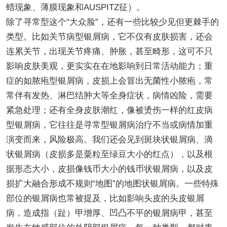
蜡现象、薄膜现象和AUSPITZ征）。
除了寻常型这个“大众脸”，还有一些比较少见但更棘手的
类型。比如关节病型银屑病，它不仅有皮肤损害，还会
连累关节，出现关节疼痛、肿胀，甚至畸形，这可不只
影响皮肤美观，更实实在在地影响到日常活动能力；重
症的如脓疱型银屑病，皮损上会冒出无菌性小脓疱，常
常伴有发热、淋巴结肿大等全身症状，病情凶险，需要
紧急处理；还有全身皮肤潮红，像被烫伤一样的红皮病
型银屑病，它往往是寻常型银屑病治疗不当或病情加重
演变而来，风险极高。我们还会见到斑块状银屑病、滴
状银屑病（皮损多是粟粒至绿豆大小的红点），以及根
据形态大小，皮损像钱币大小的钱币状银屑病，以及皮
损扩大融合形成不规则“地图”的地图状银屑病。一些特殊
部位的银屑病也常被提及，比如影响头皮的头皮银屑
病，造成指（趾）甲增厚、凹凸不平的银屑病甲，甚至