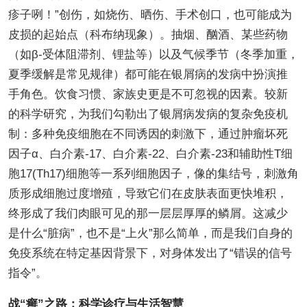
疹子咧！”创伤，如烧伤、晒伤、手术创口，也可能成为
皮损的起始点（科布纳现象）。抽烟、酗酒、某些药物
（如β-受体阻滞剂、锂盐等）以及气候季节（冬季加重，
夏季缓解是常见规律）都可能在银屑病的发病中扮演推
手角色。饮食习惯、家族史更是不可忽视的因素。较新
的科学研究，为我们勾勒出了银屑病发病的复杂免疫机
制：多种免疫细胞在不同诱因的刺激下，通过肿瘤坏死
因子α、白介素-17、白介素-22、白介素-23和辅助性T细
胞17(Th17)细胞等一系列细胞因子，像的集结号，刺激角
质形成细胞过度增殖，导致它们在皮肤表面更快堆积，
终形成了我们肉眼可见的那一层层厚厚的鳞屑。这减少
是什么“脏病”，也不是“上火”那么简单，而是我们自身的
免疫系统在特定基因背景下，对身体发出了“错误的信号
指令”。
战“癣”之路：科学诊疗与生活智慧