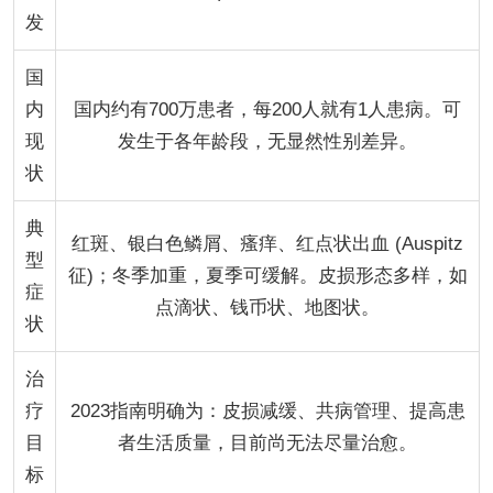
发
国
内
国内约有700万患者，每200人就有1人患病。可
现
发生于各年龄段，无显然性别差异。
状
典
红斑、银白色鳞屑、瘙痒、红点状出血 (Auspitz
型
征)；冬季加重，夏季可缓解。皮损形态多样，如
症
点滴状、钱币状、地图状。
状
治
疗
2023指南明确为：皮损减缓、共病管理、提高患
目
者生活质量，目前尚无法尽量治愈。
标