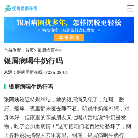
当前位置：
首页
>
银屑病百科
>
银屑病喝牛奶行吗
来源：
疾病优癣在线
· 2025-09-01
银屑病喝牛奶行吗
张阿姨较近特别纠结，她的银屑病又犯了，红斑、脱
屑、瘙痒，夜里翻来覆去睡不着。听说牛奶能补钙，对
身体好，但家里的亲戚朋友又七嘴八舌地说“牛奶是发
物，吃了会加重病情！”这可把咱们老百姓给愁坏了，网
上各种说法搞得人云里雾里。到底，银屑病喝牛奶行