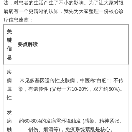
法，对患者的生活产生了不小的影响。为了让大家对银
屑病有一个更清晰的认知，我先为大家整理一份核心诊
疗信息速览：
关
键
要点解读
信
息
疾
病
常见多基因遗传性皮肤病，中医称"白疕"；不传
属
染，有遗传性 (父母一方10-20%，双方约50%)。
性
发
病
约60-80%的发病需环境触发 (感染、精神紧张、
触
创伤、烟酒等)，免疫系统紊乱是核心。