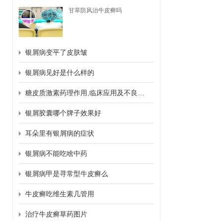
甘草防风治牛皮癣吗
银屑病变平了皮肤皱
银屑病见好是什么样的
糖皮质激素药理作用,临床应用及不良反应
银屑胶囊哪个牌子效果好
耳朵里有银屑病的症状
银屑病不能吃啥中药
银屑病甲是寻常型牛皮癣么
牛皮癣吃维生素几管用
治疗牛皮癣草药图片