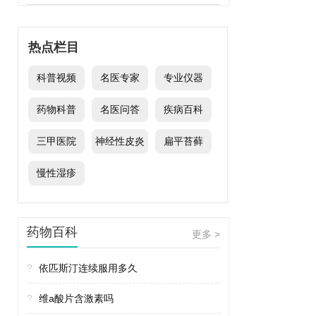
热点栏目
科普视频
名医专家
专业仪器
药物科普
名医问答
疾病百科
三甲医院
神经性皮炎
扁平苔藓
慢性湿疹
药物百科
更多 >
?
依匹斯汀连续服用多久
?
维a酸片含激素吗