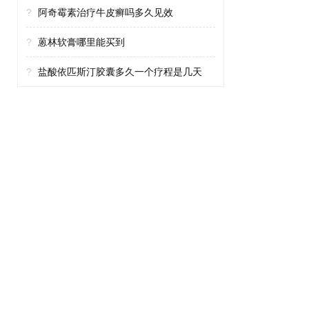
?
阿奇霉素治疗牛皮癣吗多久见效
?
蒽林软膏哪里能买到
?
盐酸依匹斯汀胶囊多久一个疗程是几天