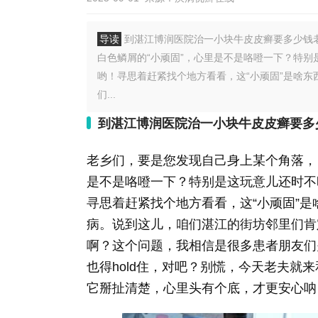
导读
到湛江博润医院治一小块牛皮皮癣要多少钱
白色鳞屑的“小顽固”，心里是不是咯噔一下？特
哟！寻思着赶紧找个地方看看，这“小顽固”是啥
们...
到湛江博润医院治一小块牛皮皮癣要多
老乡们，要是您发现自己身上某个角落，
是不是咯噔一下？特别是这玩意儿还时不
寻思着赶紧找个地方看看，这“小顽固”
病。说到这儿，咱们湛江的街坊邻里们肯
啊？这个问题，我相信是很多患者朋友们
也得hold住，对吧？别慌，今天老夫就
它掰扯清楚，心里头有个底，才更安心呐