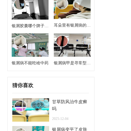
耳朵里有银屑病的症
银屑胶囊哪个牌子效
状
果好
银屑病不能吃啥中药
银屑病甲是寻常型牛
皮癣么
猜你喜欢
甘草防风治牛皮癣
吗
2025-12-04
银屑病变平了皮肤