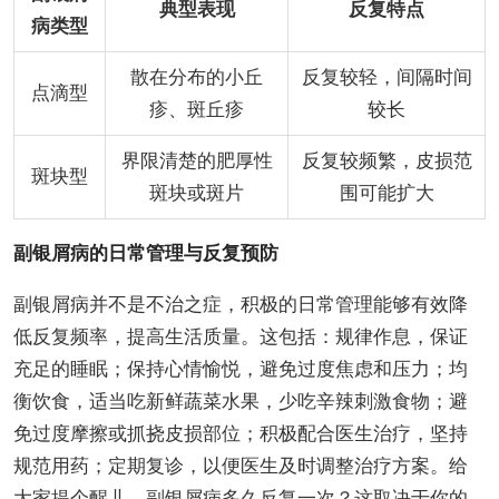
典型表现
反复特点
病类型
散在分布的小丘
反复较轻，间隔时间
点滴型
疹、斑丘疹
较长
界限清楚的肥厚性
反复较频繁，皮损范
斑块型
斑块或斑片
围可能扩大
副银屑病的日常管理与反复预防
副银屑病并不是不治之症，积极的日常管理能够有效降
低反复频率，提高生活质量。这包括：规律作息，保证
充足的睡眠；保持心情愉悦，避免过度焦虑和压力；均
衡饮食，适当吃新鲜蔬菜水果，少吃辛辣刺激食物；避
免过度摩擦或抓挠皮损部位；积极配合医生治疗，坚持
规范用药；定期复诊，以便医生及时调整治疗方案。给
大家提个醒儿，副银屑病多久反复一次？这取决于你的