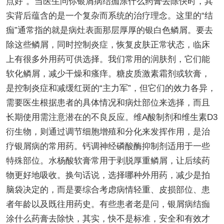
点好”。当医生问你银屑病结痂涂什么药膏去除快时，其
实背后蕴含的是一个复杂而系统的治疗理念。这里的“结
痂”通常指的就是病灶表面那层厚厚的银白色鳞屑。要去
除这些鳞屑，同时控制炎症，恢复皮肤正常状态，临床
上有很多外用药可供选择。我们常用的润肤剂，它们能
软化鳞屑，减少干燥和瘙痒。糖皮质激素霜剂或软膏，
是控制炎症和减缓红斑的“主力军”，但它们的效力各异，
需要医生根据患者的具体情况和病灶部位来选择，而且
长期使用需注意潜在的不良反应。维A酸制剂和维生素D3
衍生物，则通过调节细胞增殖和分化来发挥作用，是治
疗银屑病的常用药。钙调神经磷酸酶抑制剂适用于一些
特殊部位。水杨酸软膏常用于剥脱厚重鳞屑，让后续药
物更好地吸收。换句话说，选择哪种外用药，减少是拍
脑袋决定的，而是要综合考虑病情轻重、皮损部位、患
者年龄以及既往用药史。有些患者老是问，银屑病结痂
涂什么药膏去除快，其实，快不是标准，安全和有效才