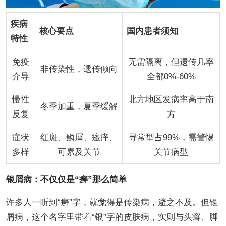
疾病
核心要点
国内患者须知
特性
免疫
无需隔离，但遗传几率
非传染性，遗传倾向
介导
全都0%-60%
慢性
北方地区发病率高于南
冬季加重，夏季缓解
反复
方
症状
红斑、鳞屑、瘙痒、
寻常型占99%，需警惕
多样
可累及关节
关节病型
银屑病：不仅仅是“癣”那么简单
许多人一听到“癣”字，就觉得是传染病，避之不及。但银
屑病，这个名字里带着“银”字的皮肤病，实则与头癣、脚