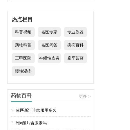
热点栏目
科普视频
名医专家
专业仪器
药物科普
名医问答
疾病百科
三甲医院
神经性皮炎
扁平苔藓
慢性湿疹
药物百科
更多 >
?
依匹斯汀连续服用多久
?
维a酸片含激素吗