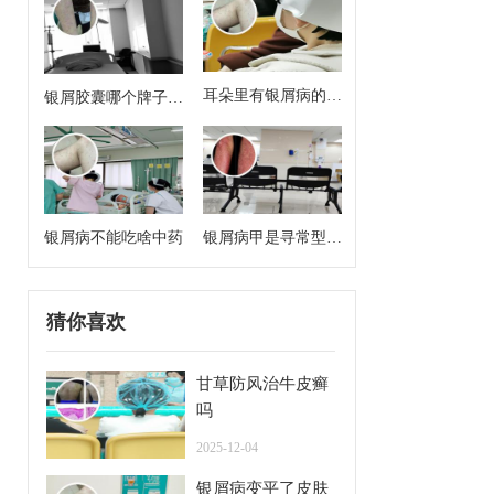
耳朵里有银屑病的症
银屑胶囊哪个牌子效
状
果好
银屑病不能吃啥中药
银屑病甲是寻常型牛
皮癣么
猜你喜欢
甘草防风治牛皮癣
吗
2025-12-04
银屑病变平了皮肤