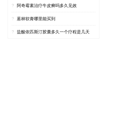
?
阿奇霉素治疗牛皮癣吗多久见效
?
蒽林软膏哪里能买到
?
盐酸依匹斯汀胶囊多久一个疗程是几天