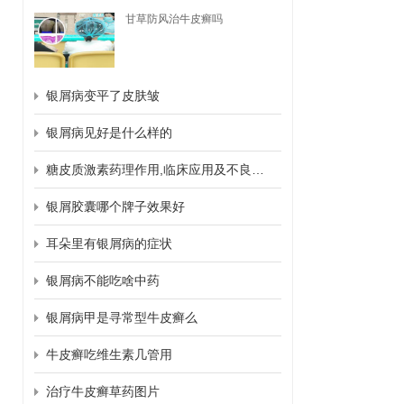
甘草防风治牛皮癣吗
银屑病变平了皮肤皱
银屑病见好是什么样的
糖皮质激素药理作用,临床应用及不良反应
银屑胶囊哪个牌子效果好
耳朵里有银屑病的症状
银屑病不能吃啥中药
银屑病甲是寻常型牛皮癣么
牛皮癣吃维生素几管用
治疗牛皮癣草药图片