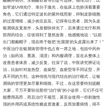
酸酶抑制剂、水杨酸软膏等仍是可选择。物理治疗，比
如窄波UVB光疗、准分子激光，在临床上也扮演着重要
角色，它们通过特定波长的紫外线照射，抑制皮肤细胞
的过度增殖，减少炎症反应。记得有位患者，因为头皮
银屑病反复发作，头发都快掉光了，后来通过光疗和局
部用药结合，症状得到了显然改善，他感慨地说：“以前
出门都戴帽子，现在终于敢把‘光溜溜’的头皮露出来了！”
中医治疗在银屑病管理中也占有一席之地，包括中药外
治（如药浴、熏蒸、溻渍）和内服调理，旨在从整体上
改善患者体质，减少反复。往深了说，中医讲究辨证论
治，比如针对血热型、血燥型、血瘀型等不同证型，开
具不同的方剂。这种传统与现代结合的治疗模式，让银
屑病的管理更加尽量和细致。不过，在这里要特别提醒
大家，千万不要轻信那些“治疗病”的小诊所，它们不仅可
能费用高昂，而且治疗不规范，甚至会使用一些刺激性
强的外用药或系统性糖皮质激素，反而加重病情，得不