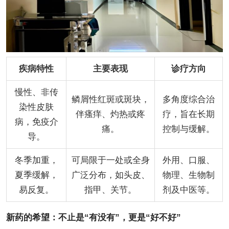
疾病特性
主要表现
诊疗方向
慢性、非传
鳞屑性红斑或斑块，
多角度综合治
染性皮肤
伴瘙痒、灼热或疼
疗，旨在长期
病，免疫介
痛。
控制与缓解。
导。
冬季加重，
可局限于一处或全身
外用、口服、
夏季缓解，
广泛分布，如头皮、
物理、生物制
易反复。
指甲、关节。
剂及中医等。
新药的希望：不止是“有没有”，更是“好不好”