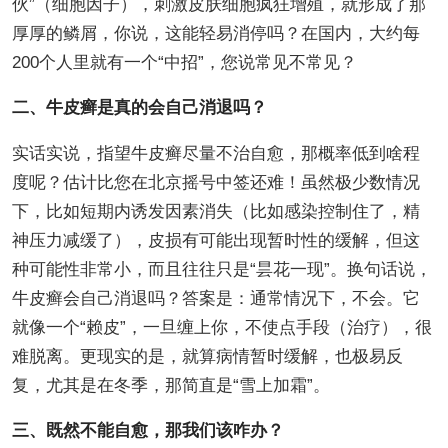
伙”（细胞因子），刺激皮肤细胞疯狂增殖，就形成了那
厚厚的鳞屑，你说，这能轻易消停吗？在国内，大约每
200个人里就有一个“中招”，您说常见不常见？
二、牛皮癣是真的会自己消退吗？
实话实说，指望牛皮癣尽量不治自愈，那概率低到啥程
度呢？估计比您在北京摇号中签还难！虽然极少数情况
下，比如短期内诱发因素消失（比如感染控制住了，精
神压力减缓了），皮损有可能出现暂时性的缓解，但这
种可能性非常小，而且往往只是“昙花一现”。换句话说，
牛皮癣会自己消退吗？答案是：通常情况下，不会。它
就像一个“赖皮”，一旦缠上你，不使点手段（治疗），很
难脱离。更现实的是，就算病情暂时缓解，也极易反
复，尤其是在冬季，那简直是“雪上加霜”。
三、既然不能自愈，那我们该咋办？