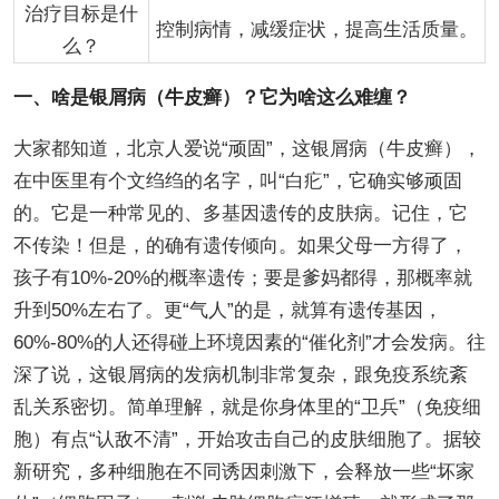
治疗目标是什
控制病情，减缓症状，提高生活质量。
么？
一、啥是银屑病（牛皮癣）？它为啥这么难缠？
大家都知道，北京人爱说“顽固”，这银屑病（牛皮癣），
在中医里有个文绉绉的名字，叫“白疕”，它确实够顽固
的。它是一种常见的、多基因遗传的皮肤病。记住，它
不传染！但是，的确有遗传倾向。如果父母一方得了，
孩子有10%-20%的概率遗传；要是爹妈都得，那概率就
升到50%左右了。更“气人”的是，就算有遗传基因，
60%-80%的人还得碰上环境因素的“催化剂”才会发病。往
深了说，这银屑病的发病机制非常复杂，跟免疫系统紊
乱关系密切。简单理解，就是你身体里的“卫兵”（免疫细
胞）有点“认敌不清”，开始攻击自己的皮肤细胞了。据较
新研究，多种细胞在不同诱因刺激下，会释放一些“坏家