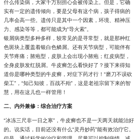
什么传染病，大家千万别担心会被传染上。但是，它确
实有一定的遗传倾向，要是父母有这个病，孩子得病的
几率会高一些。遗传只是其中一个因素，环境、精神压
力、感染等等，都可能成为“导火索”。
银屑病类型多种多样，较常见的是寻常型，就是那种红
色斑块上覆盖着银白色鳞屑。还有关节病型，可能伴有
关节疼痛；脓疱型，皮肤上会出现小脓疱；红皮病型，
全身皮肤发红脱屑。牛皮癣怎么看快好了？接下来得知
道你是哪种类型的牛皮癣，对症下药才行！“磨刀不误砍
柴工”，“知己知彼，百战不殆”，这是老祖宗留下来的智
慧，用在这儿也一样管用！
二、内外兼修：综合治疗方案
“冰冻三尺非一日之寒”，牛皮癣也不是一天两天就能治好
的。说实话，目前还没有什么“灵丹妙药”能有效治疗它。
但是，通过科学的治疗和管理，尽量可以控制病情，减