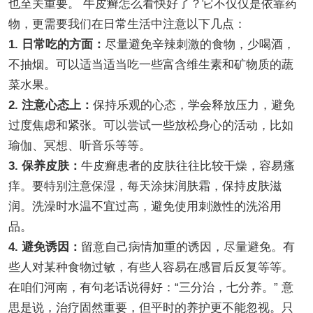
也至关重要。 牛皮癣怎么看快好了？它不仅仅是依靠药
物，更需要我们在日常生活中注意以下几点：
1. 日常吃的方面：
尽量避免辛辣刺激的食物，少喝酒，
不抽烟。可以适当适当吃一些富含维生素和矿物质的蔬
菜水果。
2. 注意心态上：
保持乐观的心态，学会释放压力，避免
过度焦虑和紧张。可以尝试一些放松身心的活动，比如
瑜伽、冥想、听音乐等等。
3. 保养皮肤：
牛皮癣患者的皮肤往往比较干燥，容易瘙
痒。要特别注意保湿，每天涂抹润肤霜，保持皮肤滋
润。洗澡时水温不宜过高，避免使用刺激性的洗浴用
品。
4. 避免诱因：
留意自己病情加重的诱因，尽量避免。有
些人对某种食物过敏，有些人容易在感冒后反复等等。
在咱们河南，有句老话说得好：“三分治，七分养。” 意
思是说，治疗固然重要，但平时的养护更不能忽视。只