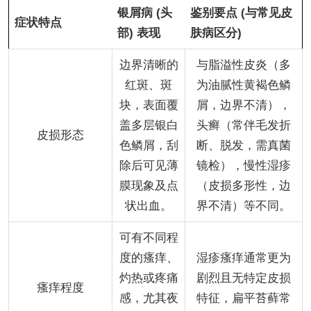
银屑病 (头
鉴别要点 (与常见皮
症状特点
部) 表现
肤病区分)
边界清晰的
与脂溢性皮炎（多
红斑、斑
为油腻性黄褐色鳞
块，表面覆
屑，边界不清），
盖多层银白
头癣（常伴毛发折
皮损形态
色鳞屑，刮
断、脱发，需真菌
除后可见薄
镜检），慢性湿疹
膜现象及点
（皮损多形性，边
状出血。
界不清）等不同。
可有不同程
度的瘙痒、
湿疹瘙痒通常更为
灼热或疼痛
剧烈且无特定皮损
瘙痒程度
感，尤其夜
特征，扁平苔藓常