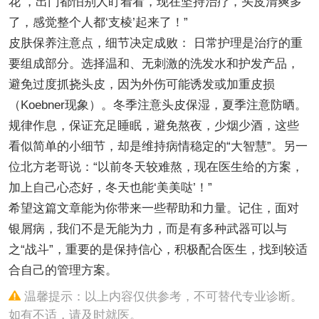
花’，出门都怕别人盯着看，现在坚持治疗，头皮清爽多
了，感觉整个人都‘支棱’起来了！”
皮肤保养注意点，细节决定成败： 日常护理是治疗的重
要组成部分。选择温和、无刺激的洗发水和护发产品，
避免过度抓挠头皮，因为外伤可能诱发或加重皮损
（Koebner现象）。冬季注意头皮保湿，夏季注意防晒。
规律作息，保证充足睡眠，避免熬夜，少烟少酒，这些
看似简单的小细节，却是维持病情稳定的“大智慧”。另一
位北方老哥说：“以前冬天较难熬，现在医生给的方案，
加上自己心态好，冬天也能‘美美哒’！”
希望这篇文章能为你带来一些帮助和力量。记住，面对
银屑病，我们不是无能为力，而是有多种武器可以与
之“战斗”，重要的是保持信心，积极配合医生，找到较适
合自己的管理方案。
温馨提示：以上内容仅供参考，不可替代专业诊断。
如有不适，请及时就医。