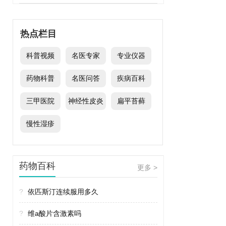
热点栏目
科普视频
名医专家
专业仪器
药物科普
名医问答
疾病百科
三甲医院
神经性皮炎
扁平苔藓
慢性湿疹
药物百科
更多 >
?
依匹斯汀连续服用多久
?
维a酸片含激素吗