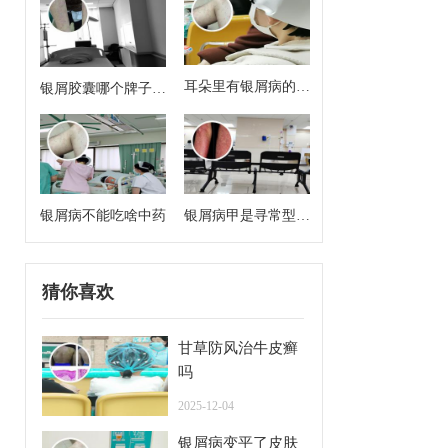
耳朵里有银屑病的症
银屑胶囊哪个牌子效
状
果好
银屑病不能吃啥中药
银屑病甲是寻常型牛
皮癣么
猜你喜欢
甘草防风治牛皮癣
吗
2025-12-04
银屑病变平了皮肤