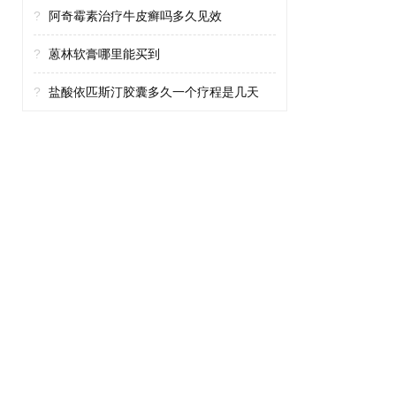
?
阿奇霉素治疗牛皮癣吗多久见效
?
蒽林软膏哪里能买到
?
盐酸依匹斯汀胶囊多久一个疗程是几天