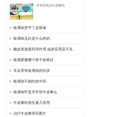
甘草防风治牛皮癣吗
银屑病变平了皮肤皱
银屑病见好是什么样的
糖皮质激素药理作用,临床应用及不良反应
银屑胶囊哪个牌子效果好
耳朵里有银屑病的症状
银屑病不能吃啥中药
银屑病甲是寻常型牛皮癣么
牛皮癣吃维生素几管用
治疗牛皮癣草药图片