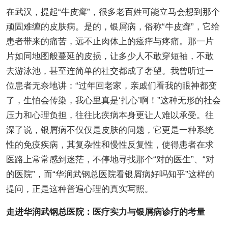
在武汉，提起“牛皮癣”，很多老百姓可能立马会想到那个
顽固难缠的皮肤病。是的，银屑病，俗称“牛皮癣”，它给
患者带来的痛苦，远不止肉体上的瘙痒与疼痛。那一片
片如同地图般蔓延的皮损，让多少人不敢穿短袖，不敢
去游泳池，甚至连简单的社交都成了奢望。我曾听过一
位患者无奈地讲：“过年回老家，亲戚们看我的眼神都变
了，生怕会传染，我心里真是‘扎心’啊！”这种无形的社会
压力和心理负担，往往比疾病本身更让人难以承受。往
深了说，银屑病不仅仅是皮肤的问题，它更是一种系统
性的免疫疾病，其复杂性和慢性反复性，使得患者在求
医路上常常感到迷茫，不停地寻找那个“对的医生”、“对
的医院”，而“华润武钢总医院看银屑病好吗知乎”这样的
提问，正是这种普遍心理的真实写照。
走进华润武钢总医院：医疗实力与银屑病诊疗的考量