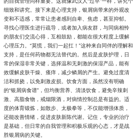
的自我管理同样重要。这就像武汉人“过早”一样，讲究个
细致和讲究。接下来是心理支持，银屑病带来的外观改
变和不适感，常常让患者感到自卑、焦虑，甚至抑郁。
寻找心理医生进行疏导，或者加入病友群，与同病相怜
的朋友们交流心得，互相鼓励，都能在很大程度上缓解
心理压力。“莫慌，我们一起扛！”这种来自同伴的理解和
支持，是任何药物都无法替代的。然后是皮肤护理，日
常的保湿非常关键，选择温和无刺激的保湿产品，能有
效缓解皮肤干燥、瘙痒，减少鳞屑的产生。避免过度清
洁和抓挠，以免刺激皮损。饮食方面，虽然没有明确
的“银屑病食谱”，但均衡营养、清淡饮食，避免辛辣刺
激、高脂食物，戒烟限酒，对病情控制总是有益的。适
度的体育锻炼，如散步、太极拳等，不仅能增强体质，
还能改善情绪，促进皮肤新陈代谢。记住，专业的治疗
是基础，但日常的自我管理和积极乐观的心态，才是战
胜银屑病的关键。