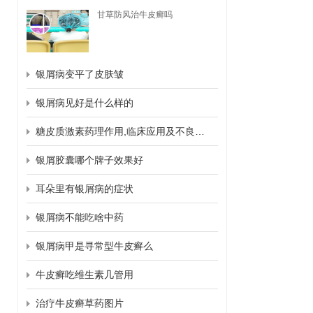
甘草防风治牛皮癣吗
银屑病变平了皮肤皱
银屑病见好是什么样的
糖皮质激素药理作用,临床应用及不良反应
银屑胶囊哪个牌子效果好
耳朵里有银屑病的症状
银屑病不能吃啥中药
银屑病甲是寻常型牛皮癣么
牛皮癣吃维生素几管用
治疗牛皮癣草药图片