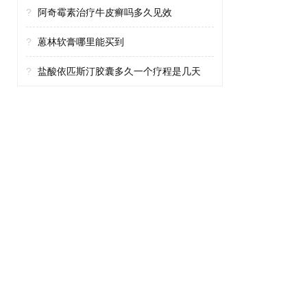
?
阿奇霉素治疗牛皮癣吗多久见效
?
蒽林软膏哪里能买到
?
盐酸依匹斯汀胶囊多久一个疗程是几天