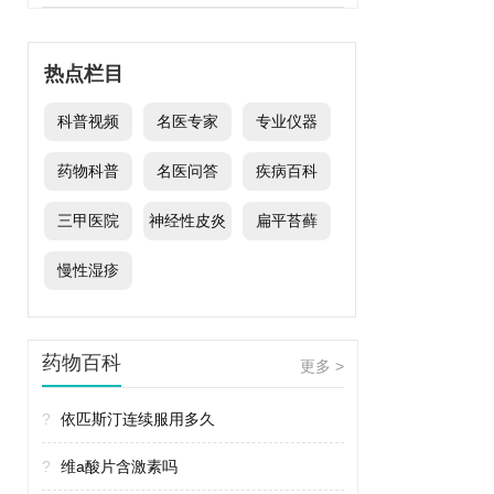
热点栏目
科普视频
名医专家
专业仪器
药物科普
名医问答
疾病百科
三甲医院
神经性皮炎
扁平苔藓
慢性湿疹
药物百科
更多 >
?
依匹斯汀连续服用多久
?
维a酸片含激素吗