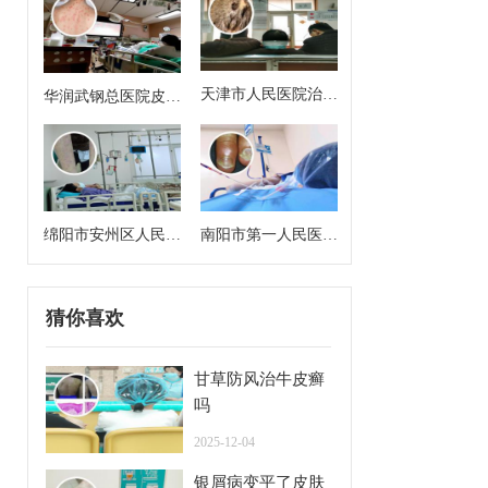
天津市人民医院治银
华润武钢总医院皮肤
屑病好吗
科主任医师
绵阳市安州区人民医
南阳市第一人民医院
院皮肤科主任是谁
皮肤科专家门诊挂号
猜你喜欢
甘草防风治牛皮癣
吗
2025-12-04
银屑病变平了皮肤