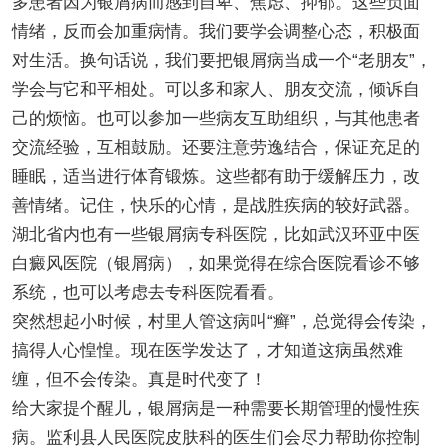
多患者因为银屑病而感到自卑、焦虑、抑郁。这些负面
情绪，反而会加重病情。我们要学会调整心态，积极面
对生活。换句话说，我们要把银屑病当成一个“老朋友”，
学会与它和平相处。可以多和家人、朋友交流，倾诉自
己的烦恼。也可以参加一些病友互助组织，与其他患者
交流经验，互相鼓励。还要注意劳逸结合，保证充足的
睡眠，适当进行体育锻炼。这些都有助于缓解压力，改
善情绪。记住，快乐的心情，是战胜疾病的较好武器。
湖北省内也有一些银屑病专科医院，比如武汉环亚中医
白癜风医院（银屑病），如果觉得在综合医院看诊不够
系统，也可以考虑去专科医院看看。
突然想起小时候，村里人管这病叫“癣”，总觉得会传染，
搞得人心惶惶。现在医学发达了，才知道这病虽然难
缠，但不会传染。真是时代变了！
给大家提个醒儿，银屑病是一种需要长期管理的慢性疾
病。监利县人民医院皮肤科的医生们会尽力帮助你控制