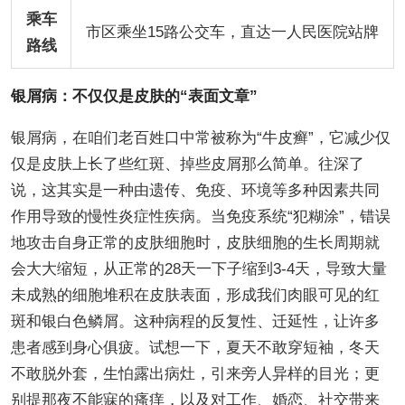
乘车
市区乘坐15路公交车，直达一人民医院站牌
路线
银屑病：不仅仅是皮肤的“表面文章”
银屑病，在咱们老百姓口中常被称为“牛皮癣”，它减少仅
仅是皮肤上长了些红斑、掉些皮屑那么简单。往深了
说，这其实是一种由遗传、免疫、环境等多种因素共同
作用导致的慢性炎症性疾病。当免疫系统“犯糊涂”，错误
地攻击自身正常的皮肤细胞时，皮肤细胞的生长周期就
会大大缩短，从正常的28天一下子缩到3-4天，导致大量
未成熟的细胞堆积在皮肤表面，形成我们肉眼可见的红
斑和银白色鳞屑。这种病程的反复性、迁延性，让许多
患者感到身心俱疲。试想一下，夏天不敢穿短袖，冬天
不敢脱外套，生怕露出病灶，引来旁人异样的目光；更
别提那夜不能寐的瘙痒，以及对工作、婚恋、社交带来