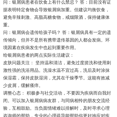
问：银屑病患者在饮食上有什么禁忌？ 答：目前没有证
据表明特定食物会导致银屑病加重。但建议均衡饮食，
避免辛辣刺激、高脂高糖食物，戒烟限酒，保持健康体
重。
问：银屑病会遗传给孩子吗？ 答：银屑病具有一定的遗
传倾向，但并不是所有携带遗传基因的人都会发病。环
境因素在疾病发生中也起到重要作用。
给银屑病患者的两点实际生活建议：
皮肤问题关注： 坚持温和清洁，避免过度搓洗和使用刺
激性强的洗浴用品。洗澡水温不宜过高，洗后及时涂抹
保湿霜，保持皮肤湿润，尤其在干燥季节。这能有效减
少皮屑，缓解瘙痒。
调整心态： 积极参与社交活动，不要因为疾病而自我封
闭。可以加入银屑病病友群，与同病相怜的朋友交流经
验，互相鼓励。当负面情绪难以排解时，及时寻求心理
咨询师的帮助，专业的心理疏导能帮助你更好地应对疾