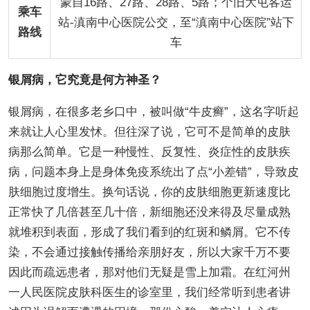
蒙自16路、27路、28路、5路；个旧大屯客运
乘车
站-滇南中心医院公交，至“滇南中心医院”站下
路线
车
银屑病，它究竟是何方神圣？
银屑病，在很多老乡口中，被叫做“牛皮癣”，这名字听起
来就让人心里发怵。但往深了说，它可不是简单的皮肤
病那么简单。它是一种慢性、反复性、炎症性的皮肤疾
病，问题本身上是身体免疫系统出了点“小差错”，导致皮
肤细胞过度增生。换句话说，你的皮肤细胞更新速度比
正常快了几倍甚至几十倍，新细胞还没来得及尽量成熟
就堆积到表面，形成了我们看到的红斑和鳞屑。它不传
染，不会通过接触传播给亲朋好友，所以大家千万不要
因此而疏远患者，那对他们无疑是雪上加霜。在红河州
一人民医院皮肤科医生的诊室里，我们经常听到患者讲