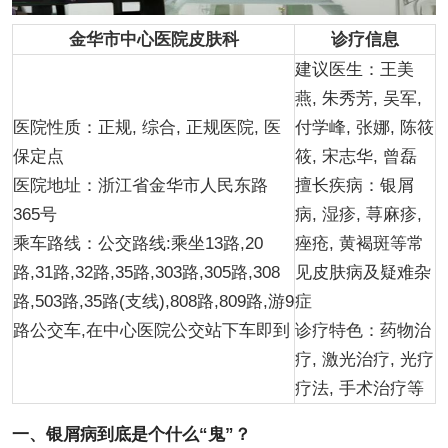
金华市中心医院皮肤科
诊疗信息
建议医生：王美
燕, 朱秀芳, 吴军,
医院性质：正规, 综合, 正规医院, 医
付学峰, 张娜, 陈筱
保定点
筱, 宋志华, 曾磊
医院地址：浙江省金华市人民东路
擅长疾病：银屑
365号
病, 湿疹, 荨麻疹,
乘车路线：公交路线:乘坐13路,20
痤疮, 黄褐斑等常
路,31路,32路,35路,303路,305路,308
见皮肤病及疑难杂
路,503路,35路(支线),808路,809路,游9
症
路公交车,在中心医院公交站下车即到
诊疗特色：药物治
疗, 激光治疗, 光疗
疗法, 手术治疗等
一、银屑病到底是个什么“鬼”？