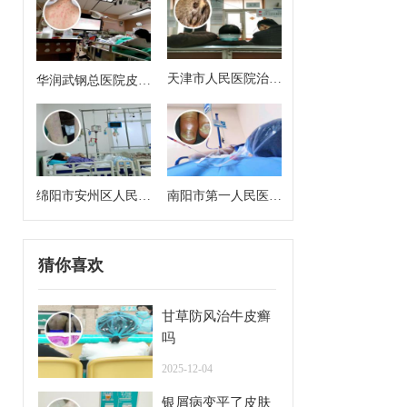
天津市人民医院治银
华润武钢总医院皮肤
屑病好吗
科主任医师
绵阳市安州区人民医
南阳市第一人民医院
院皮肤科主任是谁
皮肤科专家门诊挂号
猜你喜欢
甘草防风治牛皮癣
吗
2025-12-04
银屑病变平了皮肤