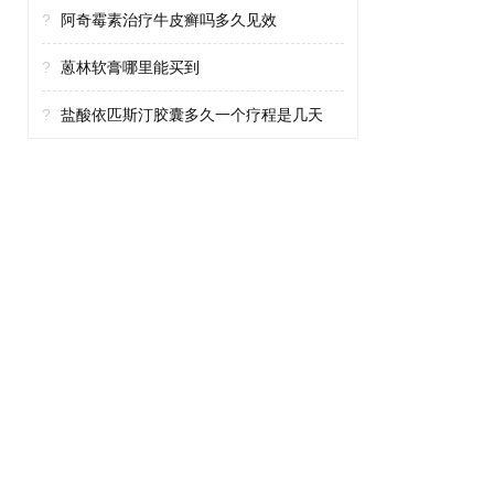
?
阿奇霉素治疗牛皮癣吗多久见效
?
蒽林软膏哪里能买到
?
盐酸依匹斯汀胶囊多久一个疗程是几天