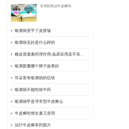
甘草防风治牛皮癣吗
银屑病变平了皮肤皱
银屑病见好是什么样的
糖皮质激素药理作用,临床应用及不良反应
银屑胶囊哪个牌子效果好
耳朵里有银屑病的症状
银屑病不能吃啥中药
银屑病甲是寻常型牛皮癣么
牛皮癣吃维生素几管用
治疗牛皮癣草药图片