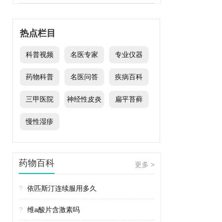
热点栏目
科普视频
名医专家
专业仪器
药物科普
名医问答
疾病百科
三甲医院
神经性皮炎
扁平苔藓
慢性湿疹
药物百科
更多 >
?
依匹斯汀连续服用多久
?
维a酸片含激素吗