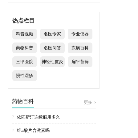
热点栏目
科普视频
名医专家
专业仪器
药物科普
名医问答
疾病百科
三甲医院
神经性皮炎
扁平苔藓
慢性湿疹
药物百科
更多 >
?
依匹斯汀连续服用多久
?
维a酸片含激素吗