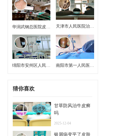
天津市人民医院治银
华润武钢总医院皮肤
屑病好吗
科主任医师
绵阳市安州区人民医
南阳市第一人民医院
院皮肤科主任是谁
皮肤科专家门诊挂号
猜你喜欢
甘草防风治牛皮癣
吗
2025-12-04
银屑病变平了皮肤