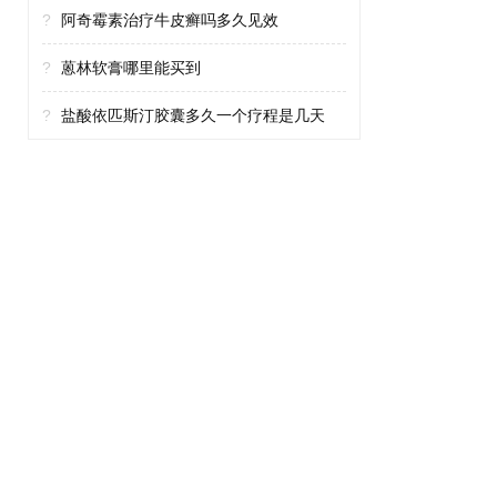
?
阿奇霉素治疗牛皮癣吗多久见效
?
蒽林软膏哪里能买到
?
盐酸依匹斯汀胶囊多久一个疗程是几天