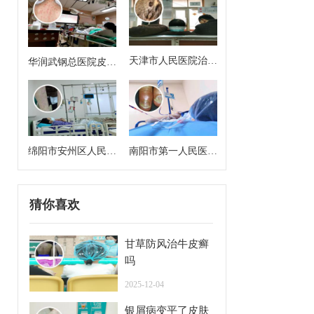
天津市人民医院治银
华润武钢总医院皮肤
屑病好吗
科主任医师
绵阳市安州区人民医
南阳市第一人民医院
院皮肤科主任是谁
皮肤科专家门诊挂号
猜你喜欢
甘草防风治牛皮癣
吗
2025-12-04
银屑病变平了皮肤