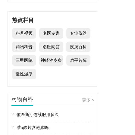
热点栏目
科普视频
名医专家
专业仪器
药物科普
名医问答
疾病百科
三甲医院
神经性皮炎
扁平苔藓
慢性湿疹
药物百科
更多 >
?
依匹斯汀连续服用多久
?
维a酸片含激素吗