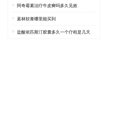
?
阿奇霉素治疗牛皮癣吗多久见效
?
蒽林软膏哪里能买到
?
盐酸依匹斯汀胶囊多久一个疗程是几天