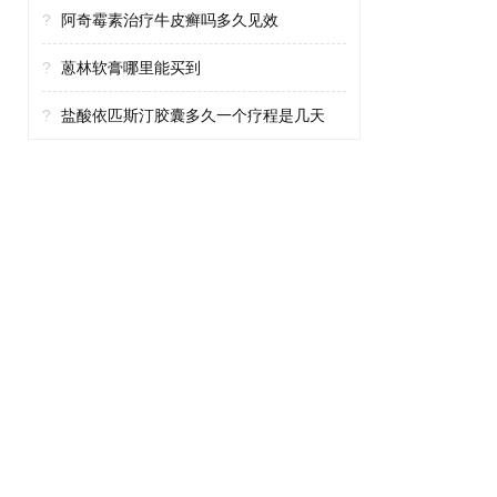
?
阿奇霉素治疗牛皮癣吗多久见效
?
蒽林软膏哪里能买到
?
盐酸依匹斯汀胶囊多久一个疗程是几天