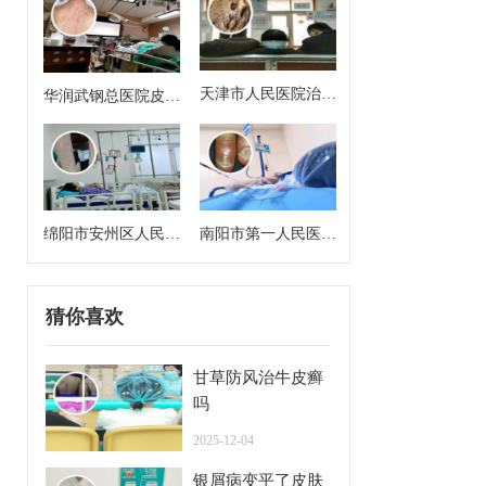
天津市人民医院治银
华润武钢总医院皮肤
屑病好吗
科主任医师
绵阳市安州区人民医
南阳市第一人民医院
院皮肤科主任是谁
皮肤科专家门诊挂号
猜你喜欢
甘草防风治牛皮癣
吗
2025-12-04
银屑病变平了皮肤