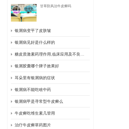
甘草防风治牛皮癣吗
银屑病变平了皮肤皱
银屑病见好是什么样的
糖皮质激素药理作用,临床应用及不良反应
银屑胶囊哪个牌子效果好
耳朵里有银屑病的症状
银屑病不能吃啥中药
银屑病甲是寻常型牛皮癣么
牛皮癣吃维生素几管用
治疗牛皮癣草药图片