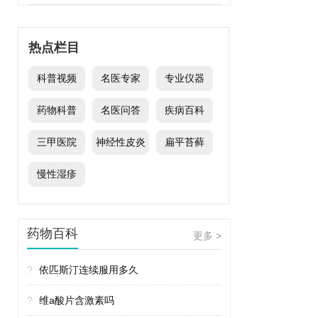
热点栏目
科普视频
名医专家
专业仪器
药物科普
名医问答
疾病百科
三甲医院
神经性皮炎
扁平苔藓
慢性湿疹
药物百科
更多 >
?
依匹斯汀连续服用多久
?
维a酸片含激素吗