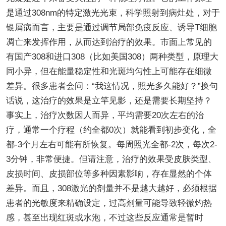
是通过308nm的特定激光光束，科学照射到病灶处，对于
银屑病而言，主要是通过调节局部免疫反应、诱导T细胞
凋亡来发挥作用，从而达到治疗的效果。市面上常见的
有国产308和进口308（比如美国308）两种类型，原理大
同小异，但在能量稳定性和光斑均匀性上可能存在细微
差异。很多患者会问：“我这情况，照光多久能好？”换句
话说，这治疗的效果是立竿见影，还是需要长期坚持？
事实上，治疗次数因人而异，平均需要20次左右的治
疗，通常一个疗程（约全都0次）就能看到初步变化，全
都-3个月左右可能有所恢复。每周照光全都-2次，每次2-
3分钟，非常便捷。但请注意，治疗的效果受皮肤类型、
皮损时间、皮损部位等多种因素影响，存在显然的个体
差异。而且，308激光的剂量并不是越大越好，必须根据
患者的光敏度来精确设定，过高剂量可能导致轻微灼热
感，甚至出现红斑或水泡，不过这些反应通常是暂时