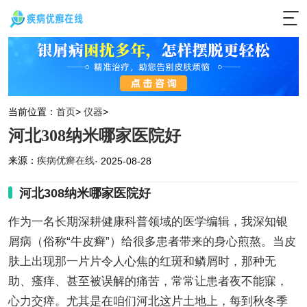
当前位置：
首页
>
仪器
>
河北308纳米哪家医院好
来源：
疾病优癣在线
· 2025-08-28
河北308纳米哪家医院好
作为一名长期深耕健康科普领域的医学编辑，我深知银
屑病（俗称“牛皮癣”）给很多患者带来的身心煎熬。当皮
肤上出现那一片片令人心焦的红斑和鳞屑时，那种无
助、瘙痒、甚至被误解的痛苦，常常让患者夜不能寐，
心力交瘁。尤其是在咱们河北这片土地上，每到秋冬季