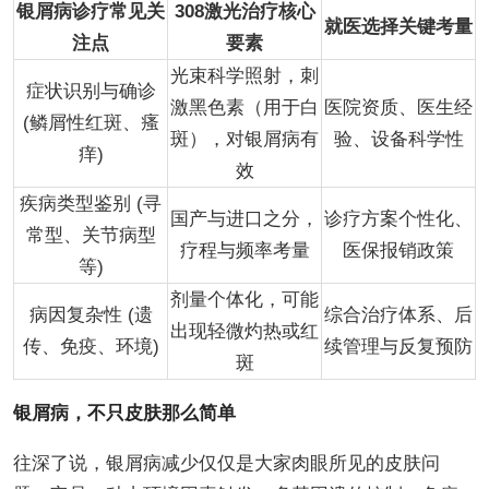
银屑病诊疗常见关
308激光治疗核心
就医选择关键考量
注点
要素
光束科学照射，刺
症状识别与确诊
激黑色素（用于白
医院资质、医生经
(鳞屑性红斑、瘙
斑），对银屑病有
验、设备科学性
痒)
效
疾病类型鉴别 (寻
国产与进口之分，
诊疗方案个性化、
常型、关节病型
疗程与频率考量
医保报销政策
等)
剂量个体化，可能
病因复杂性 (遗
综合治疗体系、后
出现轻微灼热或红
传、免疫、环境)
续管理与反复预防
斑
银屑病，不只皮肤那么简单
往深了说，银屑病减少仅仅是大家肉眼所见的皮肤问