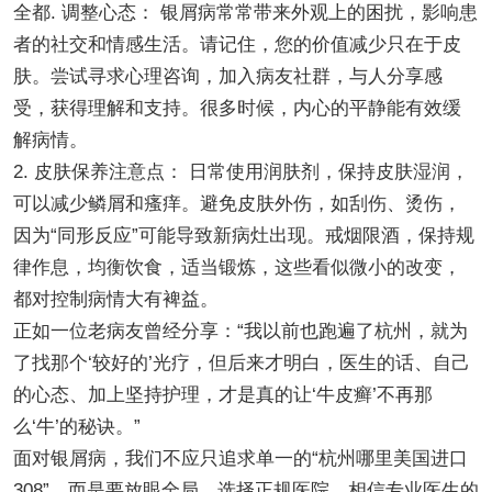
全都. 调整心态： 银屑病常常带来外观上的困扰，影响患
者的社交和情感生活。请记住，您的价值减少只在于皮
肤。尝试寻求心理咨询，加入病友社群，与人分享感
受，获得理解和支持。很多时候，内心的平静能有效缓
解病情。
2. 皮肤保养注意点： 日常使用润肤剂，保持皮肤湿润，
可以减少鳞屑和瘙痒。避免皮肤外伤，如刮伤、烫伤，
因为“同形反应”可能导致新病灶出现。戒烟限酒，保持规
律作息，均衡饮食，适当锻炼，这些看似微小的改变，
都对控制病情大有裨益。
正如一位老病友曾经分享：“我以前也跑遍了杭州，就为
了找那个‘较好的’光疗，但后来才明白，医生的话、自己
的心态、加上坚持护理，才是真的让‘牛皮癣’不再那
么‘牛’的秘诀。”
面对银屑病，我们不应只追求单一的“杭州哪里美国进口
308”，而是要放眼全局，选择正规医院，相信专业医生的