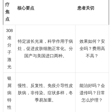
疗
核心要点
患者关切
焦
点
308
准
特定波长光束，科学作用于病
效果如何？安
分
灶，促进皮肤细胞正常化。分
全吗？费用高
子
国产与美国进口两种。
不高？
激
光
银
屑
慢性、反复性、免疫介导性皮
能治好吗？会
病
肤病，非传染。症状多样，冬
遗传吗？日常
特
季易加重。
怎么护理？
性