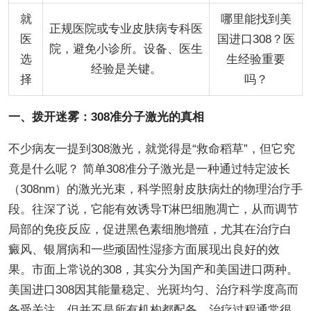
就
哪里能找到美
正规医院或专业皮肤病专科医
医
国进口308？医
院，避免小诊所。设备、医生
选
生经验重要
经验是关键。
择
吗？
一、拨开迷雾：308准分子激光的真相
不少病友一提到308激光，就觉得是“救命稻草”，但它究
竟是什么呢？ 简单308准分子激光是一种通过特定波长
（308nm）的激光光束，科学照射皮肤病灶的物理治疗手
段。往深了说，它能有效诱导T淋巴细胞凋亡，从而调节
局部的免疫反应，促进黑色素细胞增殖，尤其在治疗白
癜风、银屑病和一些顽固性湿疹方面展现出良好的效
果。市面上常说的308，其实分为国产和美国进口两种。
美国进口308因其能量稳定、光斑均匀、治疗科学度高而
备受关注，但并不是所有机构都配备。治疗过程通常很