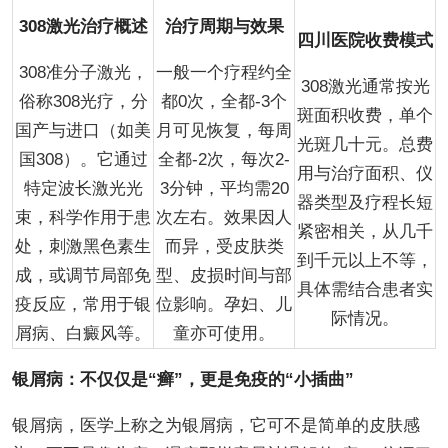
308激光治疗概述
治疗周期与效果
四川医院收费模式
308准分子激光，
一般一个疗程约全
308激光通常按光
俗称308光疗，分
都0次，全都-3个
斑面积收费，单个
国产与进口（如美
月可见恢复，每周
光斑几十元。总费
国308）。它通过
全都-2次，每次2-
用与治疗面积、仪
特定波长激光光
3分钟，平均需20
器类型及疗程长短
束，科学作用于患
次左右。效果因人
紧密相关，从几千
处，刺激黑色素生
而异，受皮肤类
到千元以上不等，
成，或调节局部免
型、皮损时间与部
具体需结合患者实
疫反应，常用于银
位影响。孕妇、儿
际情况。
屑病、白癜风等。
童亦可使用。
银屑病：不仅仅是“癣”，更是免疫的“小插曲”
银屑病，医学上称之为银屑病，它可不是简单的皮肤感