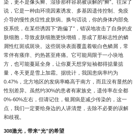
染，更不是像头癣、湿疹那样容易被误解的“癣”。往深了
说，它是一种由环境因素诱发、多基因遗传控制、免疫
介导的慢性炎症性皮肤病。换句话说，你的身体内部免
疫系统，在某些诱因下“跑偏了”，错误地攻击了自身的皮
肤细胞，导致皮肤细胞更快增殖，形成了那标志性的鳞
屑性红斑或斑块。这些斑块表面覆盖着银白色鳞屑，常
常伴有瘙痒、灼热甚至疼痛。它可能局限于一小块地
方，也可能蔓延全身，让你夏天想穿短袖都得掂量掂
量，冬天更是雪上加霜。据统计，我国患病率约为
0.47%，北方地区的发病率略高于南方，而且没有显然的
性别差异。虽然约30%的患者有家族史，遗传率在全都
0%-60%左右，但请记住，银屑病是减少传染的，这一
点，我们一定要给身边的人讲清楚，去除不必要的误解
和歧视。
308激光，带来“光”的希望