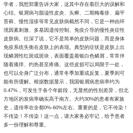
学者，我想郑重告诉大家，这其中存在着巨大的误解和
心结。银屑病与脂溢性皮炎、头癣、二期梅毒疹、扁平
苔藓、慢性湿疹等常见皮肤病截然不同，它是一种由环
境因素刺激、多基因遗传控制、免疫介导的慢性炎症性
皮肤病。往深了说，它不是简单的皮肤问题，而是身体
免疫系统失衡在皮肤上的表现。典型的症状是皮肤上出
现鳞屑性红斑或斑块，表面覆盖着银白色鳞屑，常常伴
随着瘙痒、灼热甚至疼痛。这些皮损可以局限于一处，
也可以全身广泛分布，通常冬季加重或反复，夏季则可
能有所缓解。根据数据显示，我国银屑病患病率约为
0.47%，可发生于各个年龄段，无显然的性别差异，但北
方地区的发病率确实高于南方。大约30%的患者有家族
史，遗传率在全都0%-60%左右。重要的是，它不传染！
不传染！不传染！这一点，请大家务必牢记，给予患者
多一份理解和尊重。