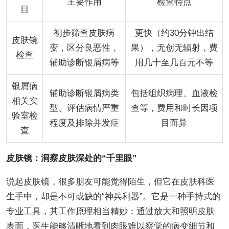
主要作用
检查特点
目
初步筛查皮肤病
更快（约30分钟出结
皮肤镜
变，区分良恶性，
果），无创无辐射，费
检查
辅助诊断银屑病等
用几十至几百元不等
银屑病
辅助诊断银屑病类
包括组织病理、血液检
相关实
型、评估病情严重
查等，费用和时长因项
验室检
程度及排除并发症
目而异
查
皮肤镜：洞察皮肤深处的“千里眼”
说起皮肤镜，很多朋友可能觉得陌生，但它在皮肤科医
生手中，却是不可或缺的“神兵利器”。它是一种手持式的
专业工具，其工作原理相当精妙：通过放大和照明皮肤
表面，医生能够清晰地看到肉眼难以察觉的病变细节和