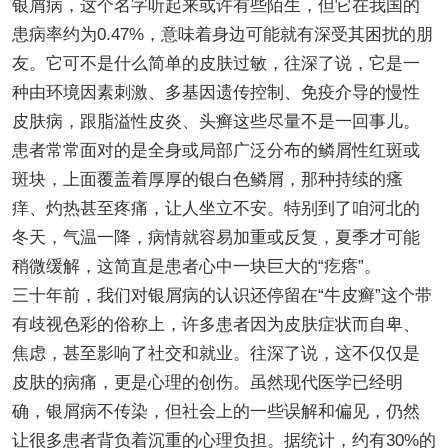
银屑病，这个名字听起来或许有些陌生，但它在我国的
患病率约为0.47%，意味着身边可能就有深受其困扰的朋
友。它可不是什么简单的皮肤过敏，往深了说，它是一
种由环境因素刺激、多基因遗传控制、免疫介导的慢性
皮肤病，跟脂溢性皮炎、头癣这些尽量不是一回事儿。
患者常常面对的是全身或局部广泛分布的鳞屑性红斑或
斑块，上面覆盖着厚厚的银白色鳞屑，那种持续的瘙
痒、灼热甚至疼痛，让人坐立不安。特别到了咱河北的
冬天，气温一降，病情就容易加重或反复，夏季才可能
稍微缓解，这简直是患者心中一块巨大的“疙瘩”。
三十年前，我们对银屑病的认识还停留在“牛皮癣”这个带
有歧视色彩的俗称上，许多患者因为皮肤症状而自卑、
焦虑，甚至影响了社交和就业。往深了说，这不仅仅是
皮肤的病痛，更是心理的创伤。虽然现代医学已经明
确，银屑病不传染，但社会上的一些误解和偏见，仍然
让很多患者背负着沉重的心理负担。据统计，约有30%的