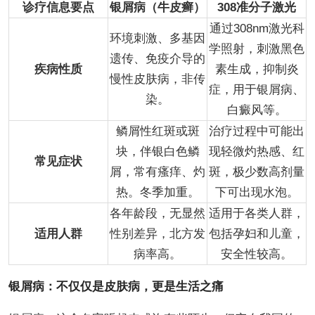
诊疗信息要点
银屑病（牛皮癣）
308准分子激光
通过308nm激光科
环境刺激、多基因
学照射，刺激黑色
遗传、免疫介导的
疾病性质
素生成，抑制炎
慢性皮肤病，非传
症，用于银屑病、
染。
白癜风等。
鳞屑性红斑或斑
治疗过程中可能出
块，伴银白色鳞
现轻微灼热感、红
常见症状
屑，常有瘙痒、灼
斑，极少数高剂量
热。冬季加重。
下可出现水泡。
各年龄段，无显然
适用于各类人群，
适用人群
性别差异，北方发
包括孕妇和儿童，
病率高。
安全性较高。
银屑病：不仅仅是皮肤病，更是生活之痛