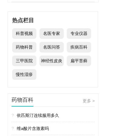
热点栏目
科普视频
名医专家
专业仪器
药物科普
名医问答
疾病百科
三甲医院
神经性皮炎
扁平苔藓
慢性湿疹
药物百科
更多 >
?
依匹斯汀连续服用多久
?
维a酸片含激素吗