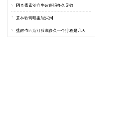
?
阿奇霉素治疗牛皮癣吗多久见效
?
蒽林软膏哪里能买到
?
盐酸依匹斯汀胶囊多久一个疗程是几天