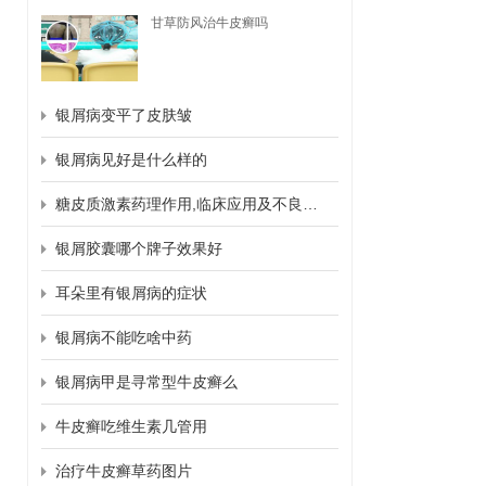
甘草防风治牛皮癣吗
银屑病变平了皮肤皱
银屑病见好是什么样的
糖皮质激素药理作用,临床应用及不良反应
银屑胶囊哪个牌子效果好
耳朵里有银屑病的症状
银屑病不能吃啥中药
银屑病甲是寻常型牛皮癣么
牛皮癣吃维生素几管用
治疗牛皮癣草药图片