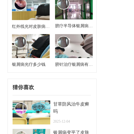
脐疗半导体银屑病治
红外线光对皮肤病有
疗方案有哪些药啊
治疗作用吗
银屑病光疗多少钱
脐针治疗银屑病有用
吗
猜你喜欢
甘草防风治牛皮癣
吗
2025-12-04
银屑病变平了皮肤