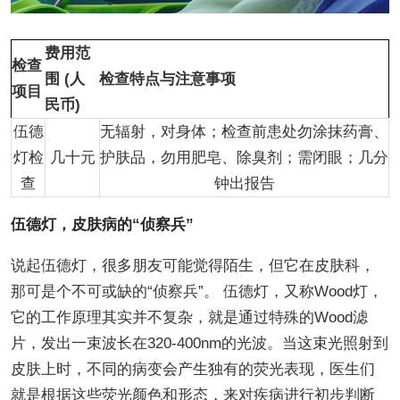
费用范
检查
围 (人
检查特点与注意事项
项目
民币)
伍德
无辐射，对身体；检查前患处勿涂抹药膏、
灯检
几十元
护肤品，勿用肥皂、除臭剂；需闭眼；几分
查
钟出报告
伍德灯，皮肤病的“侦察兵”
说起伍德灯，很多朋友可能觉得陌生，但它在皮肤科，
那可是个不可或缺的“侦察兵”。 伍德灯，又称Wood灯，
它的工作原理其实并不复杂，就是通过特殊的Wood滤
片，发出一束波长在320-400nm的光波。当这束光照射到
皮肤上时，不同的病变会产生独有的荧光表现，医生们
就是根据这些荧光颜色和形态，来对疾病进行初步判断