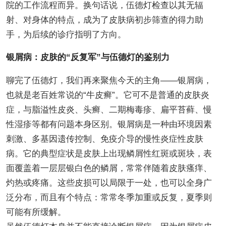
院的工作流程而异。换句话说，伍德灯检查以其无辐
射、对身体的特点，成为了皮肤病初步筛查的得力助
手，为后续的诊疗指明了方向。
银屑病：皮肤的“反复军”与伍德灯的鉴别力
聊完了伍德灯，我们再来聚焦今天的主角——银屑病，
也就是老百姓常说的“牛皮癣”。它可不是普通的皮肤炎
症，与脂溢性皮炎、头癣、二期梅毒疹、扁平苔藓、慢
性湿疹等都有问题本身区别。银屑病是一种由环境因素
刺激、多基因遗传控制、免疫介导的慢性炎症性皮肤
病。它的典型症状是皮肤上出现鳞屑性红斑或斑块，表
面覆盖着一层层银白色的鳞屑，常常伴随着皮肤瘙痒、
灼热或疼痛。这些皮损可以局限于一处，也可以全身广
泛分布，而且有个特点：常常冬季加重或反复，夏季则
可能有所缓解。