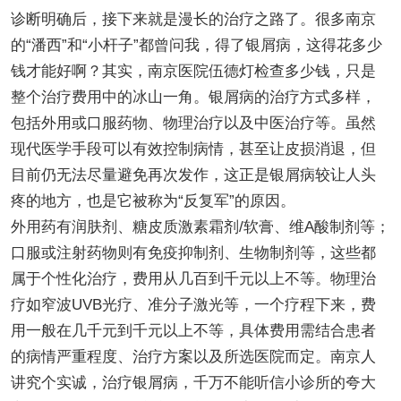
诊断明确后，接下来就是漫长的治疗之路了。很多南京
的“潘西”和“小杆子”都曾问我，得了银屑病，这得花多少
钱才能好啊？其实，南京医院伍德灯检查多少钱，只是
整个治疗费用中的冰山一角。银屑病的治疗方式多样，
包括外用或口服药物、物理治疗以及中医治疗等。虽然
现代医学手段可以有效控制病情，甚至让皮损消退，但
目前仍无法尽量避免再次发作，这正是银屑病较让人头
疼的地方，也是它被称为“反复军”的原因。
外用药有润肤剂、糖皮质激素霜剂/软膏、维A酸制剂等；
口服或注射药物则有免疫抑制剂、生物制剂等，这些都
属于个性化治疗，费用从几百到千元以上不等。物理治
疗如窄波UVB光疗、准分子激光等，一个疗程下来，费
用一般在几千元到千元以上不等，具体费用需结合患者
的病情严重程度、治疗方案以及所选医院而定。南京人
讲究个实诚，治疗银屑病，千万不能听信小诊所的夸大