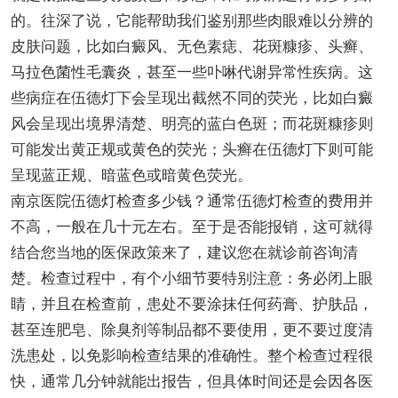
的。往深了说，它能帮助我们鉴别那些肉眼难以分辨的
皮肤问题，比如白癜风、无色素痣、花斑糠疹、头癣、
马拉色菌性毛囊炎，甚至一些卟啉代谢异常性疾病。这
些病症在伍德灯下会呈现出截然不同的荧光，比如白癜
风会呈现出境界清楚、明亮的蓝白色斑；而花斑糠疹则
可能发出黄正规或黄色的荧光；头癣在伍德灯下则可能
呈现蓝正规、暗蓝色或暗黄色荧光。
南京医院伍德灯检查多少钱？通常伍德灯检查的费用并
不高，一般在几十元左右。至于是否能报销，这可就得
结合您当地的医保政策来了，建议您在就诊前咨询清
楚。检查过程中，有个小细节要特别注意：务必闭上眼
睛，并且在检查前，患处不要涂抹任何药膏、护肤品，
甚至连肥皂、除臭剂等制品都不要使用，更不要过度清
洗患处，以免影响检查结果的准确性。整个检查过程很
快，通常几分钟就能出报告，但具体时间还是会因各医