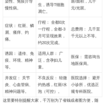
染性、免疫介导
斑/面积，几十
生，诱导T细胞
慢性病。
元/光斑。
凋亡。
疗程： 全都0次
症状： 红斑、鳞
一疗程，全都-3
总费用： 几千至
屑、瘙痒、灼
月可呈现效果，
千元以上不等。
痛。
约20次完成。
诱因： 遗传、免
适用人群： 广
医保： 需咨询当
疫、环境、精神
泛，含孕妇儿
地医保局。
等。
童。
并发症： 关节
不良反应： 轻微
医院选择： 避开
炎、心血管病、
灼热感，红斑/水
小诊所，优选正
精神问题等。
泡（可控）。
规专科医院。
这里要特别提醒大家，千万别为了省钱或者图方便，随