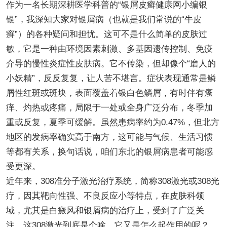
作为一名长期深耕医学科普的“银屑皮癣健康网小编银
银”，我深知大家对银屑病（也就是我们常说的“牛皮
癣”）的各种疑问和担忧。这可不是什么简单的皮肤过
敏，它是一种由环境因素刺激、多基因遗传控制、免疫
介导的慢性炎症性皮肤病。它不传染，但却像个“磨人的
小妖精”，反反复复，让人苦不堪言。症状表现通常是鳞
屑性红斑或斑块，表面覆盖着银白色鳞屑，有时伴有瘙
痒、灼热或疼痛，局限于一处或全身广泛分布，冬季加
重或反复，夏季可缓解。虽然患病率约为0.47%，但北方
地区的发病率确实高于南方，这可能与气候、生活习惯
等都有关系，换句话说，咱们东北的银屑病患者可能感
受更深。
近年来，308准分子激光治疗系统，简称308激光或308光
疗，因其靶向性强、不良反应小等特点，在皮肤科领
域，尤其是白癜风和银屑病的治疗上，受到了广泛关
注。这308激光到底是个啥，它又是怎么起作用的呢？