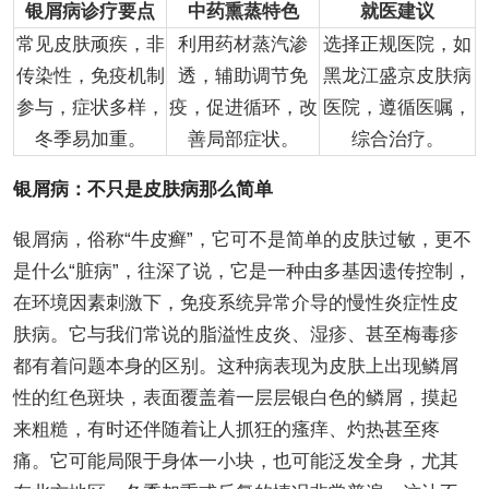
银屑病诊疗要点
中药熏蒸特色
就医建议
常见皮肤顽疾，非
利用药材蒸汽渗
选择正规医院，如
传染性，免疫机制
透，辅助调节免
黑龙江盛京皮肤病
参与，症状多样，
疫，促进循环，改
医院，遵循医嘱，
冬季易加重。
善局部症状。
综合治疗。
银屑病：不只是皮肤病那么简单
银屑病，俗称“牛皮癣”，它可不是简单的皮肤过敏，更不
是什么“脏病”，往深了说，它是一种由多基因遗传控制，
在环境因素刺激下，免疫系统异常介导的慢性炎症性皮
肤病。它与我们常说的脂溢性皮炎、湿疹、甚至梅毒疹
都有着问题本身的区别。这种病表现为皮肤上出现鳞屑
性的红色斑块，表面覆盖着一层层银白色的鳞屑，摸起
来粗糙，有时还伴随着让人抓狂的瘙痒、灼热甚至疼
痛。它可能局限于身体一小块，也可能泛发全身，尤其