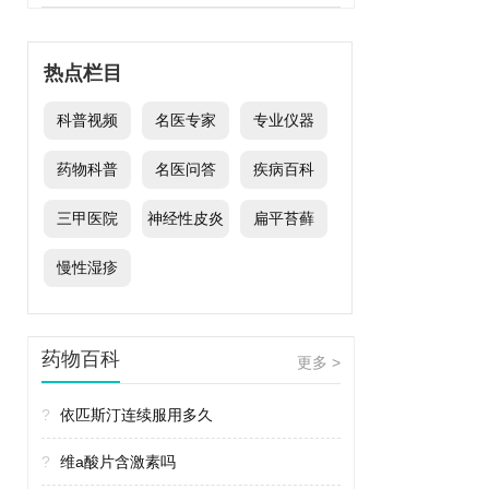
热点栏目
科普视频
名医专家
专业仪器
药物科普
名医问答
疾病百科
三甲医院
神经性皮炎
扁平苔藓
慢性湿疹
药物百科
更多 >
?
依匹斯汀连续服用多久
?
维a酸片含激素吗