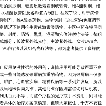
用的润肤剂、糖皮质激素霜剂或软膏、维A酸制剂、维
、水杨酸软膏以及各种复方制剂。往深了说，对于病情
抑制剂、维A酸类药物、生物制剂（这些靶向免疫调节
定情况下使用抗生素或激素类药物。中医中药在银屑病
擦、封闭、药浴、熏蒸、溻渍和穴位注射疗法等，都积
成部分，长波紫外线光疗、中波紫外线、窄波UVB光
、沐浴疗法以及组合光疗法等，都为患者提供了多样的
止应用刺激性强的外用药，谨慎应用可能导致严重不良
或一些可能诱发银屑病加重的药物。因为银屑病不仅影
、肥胖、心血管疾病、精神疾病等一系列并发症，所以
以当地医保局为准，其他商业保险则需咨询对应机构。
到几百元不等，而整个疗程的光疗或手术费用，则可能
者具体的治疗方案来确定。但请大家记住，千万不要轻