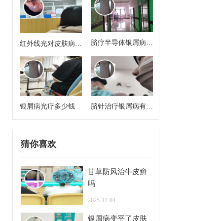
脐疗半导体银屑病治
红外线光对皮肤病有
疗方案有哪些药啊
治疗作用吗
银屑病光疗多少钱
脐针治疗银屑病有用
吗
猜你喜欢
甘草防风治牛皮癣
吗
2025-12-04
银屑病变平了皮肤