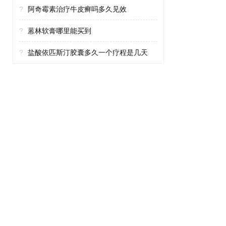
?
阿奇霉素治疗牛皮癣吗多久见效
?
蒽林软膏哪里能买到
?
盐酸依匹斯汀胶囊多久一个疗程是几天