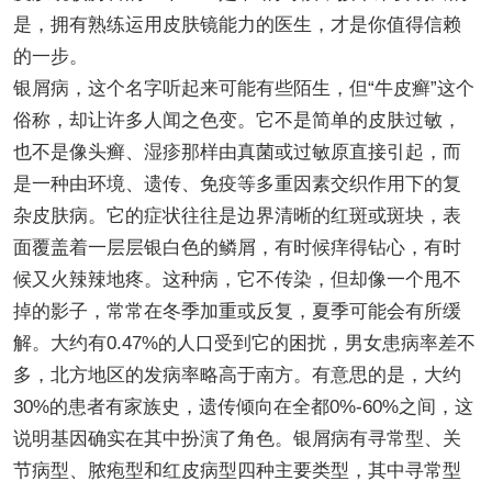
是，拥有熟练运用皮肤镜能力的医生，才是你值得信赖
的一步。
银屑病，这个名字听起来可能有些陌生，但“牛皮癣”这个
俗称，却让许多人闻之色变。它不是简单的皮肤过敏，
也不是像头癣、湿疹那样由真菌或过敏原直接引起，而
是一种由环境、遗传、免疫等多重因素交织作用下的复
杂皮肤病。它的症状往往是边界清晰的红斑或斑块，表
面覆盖着一层层银白色的鳞屑，有时候痒得钻心，有时
候又火辣辣地疼。这种病，它不传染，但却像一个甩不
掉的影子，常常在冬季加重或反复，夏季可能会有所缓
解。大约有0.47%的人口受到它的困扰，男女患病率差不
多，北方地区的发病率略高于南方。有意思的是，大约
30%的患者有家族史，遗传倾向在全都0%-60%之间，这
说明基因确实在其中扮演了角色。银屑病有寻常型、关
节病型、脓疱型和红皮病型四种主要类型，其中寻常型