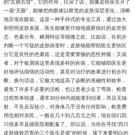
的“左膀右臂”，它的作用，往深了说，就像是给医生开了
一扇“天眼”，能够把肉眼难以察觉的皮肤深层变化，清晰
地呈现在眼前。这是一种手持式的专业工具，通过放大
和照明皮肤表面，医生能够更仔细地观察病灶的血管形
态、色素分布、鳞屑特征等细微之处。比如说，在初步
判断一个可疑的皮肤病变时，皮肤镜能帮助医生更快区
分它是良性的色素痣，还是需要警惕的恶性肿瘤；又或
者，对于银屑病这类表现多样的疾病，它能辅助医生更
好地评估病情的活动性，甚至对治疗的效果进行初步判
断。换句话说，它极大地提高了诊断的准确性和效率，
避免了许多不必要的活检，也让患者少走了弯路。检查
过程简单快捷，通常30分钟内就能拿到结果，而且无辐
射、不良反应较小，对身体几乎没有任何影响，检查费
用也相对亲民，一般在几十到几百元之间，现在咱们四
川很多市县级医院都配备了。所以说，当你在寻找“四川
皮肤镜较厉害的三个医生是谁”的时候，接下来要明白的