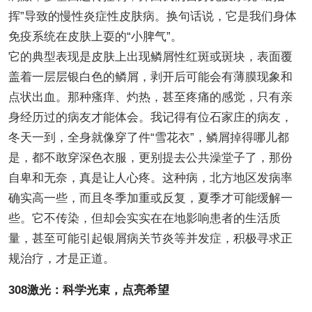
挥”导致的慢性炎症性皮肤病。换句话说，它是我们身体
免疫系统在皮肤上耍的“小脾气”。
它的典型表现是皮肤上出现鳞屑性红斑或斑块，表面覆
盖着一层层银白色的鳞屑，剥开后可能会有薄膜现象和
点状出血。那种瘙痒、灼热，甚至疼痛的感觉，只有亲
身经历过的病友才能体会。我记得有位石家庄的病友，
冬天一到，全身就像穿了件“雪花衣”，鳞屑掉得哪儿都
是，都不敢穿深色衣服，更别提去公共澡堂子了，那份
自卑和无奈，真是让人心疼。这种病，北方地区发病率
确实高一些，而且冬季加重或反复，夏季才可能缓解一
些。它不传染，但却会实实在在地影响患者的生活质
量，甚至可能引起银屑病关节炎等并发症，积极寻求正
规治疗，才是正道。
308激光：科学光束，点亮希望