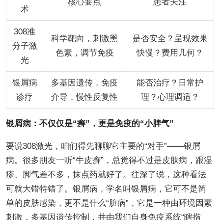
核心要点
患者关注
术
308准
科学靶向，刺激黑
是否安全？呈现效果
分子激
色素，调节免疫
快慢？费用几何？
光
银屑病
多基因遗传，免疫
能否治疗？日常护
诊疗
介导，慢性反复性
理？心理调适？
银屑病：不仅仅是“癣”，更是免疫的“小脾气”
要说308激光，咱们得先聊聊它主要的“对手”——银屑
病。很多朋友一听“牛皮癣”，总觉得不过是皮肤病，跟湿
疹、脚气差不多，抹点药就好了。往深了说，这种看法
可就大错特错了。银屑病，学名叫银屑病，它可不是简
单的皮肤感染，更不是什么“脏病”，它是一种由环境因素
刺激，多基因遗传控制，并由我们自身免疫系统“瞎指