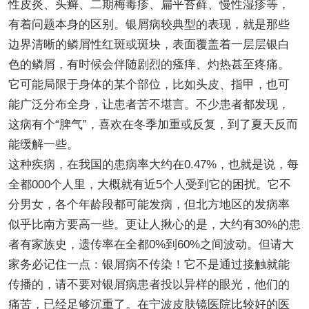
性皮炎、头癣、二期梅毒疹、扁平苔藓、慢性湿疹等，
有着问题本身的区别。银屑病较典型的表现，就是那些
边界清晰的鳞屑性红斑或斑块，表面覆盖着一层层银白
色的鳞屑，有时候会伴随剧烈的瘙痒、灼热甚至疼痛。
它可能局限于身体的某个部位，比如头皮、指甲，也可
能广泛分布全身，让患者苦不堪言。不少患者都发现，
这病有个“脾气”，喜欢在冬季加重或反复，到了夏天反而
能缓解一些。
这种疾病，在我国的患病率大约在0.47%，也就是说，每
全都000个人里，大概就有近5个人受到它的困扰。它不
分男女，各个年龄段都可能发病，但北方地区的发病率
似乎比南方要高一些。更让人揪心的是，大约有30%的患
者有家族史，遗传率在全都0%到60%之间波动。但请大
家务必记住一点：银屑病不传染！它不是通过接触就能
传播的，请不要对银屑病患者投以异样的眼光，他们的
痛苦，已经足够沉重了。在宁波皮肤镜医院比较好的医