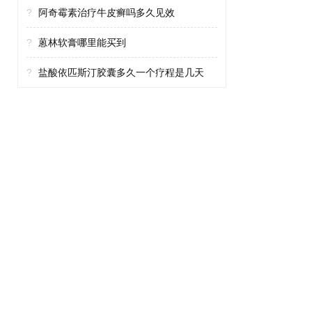
?
阿奇霉素治疗牛皮癣吗多久见效
?
蒽林软膏哪里能买到
?
盐酸依匹斯汀胶囊多久一个疗程是几天