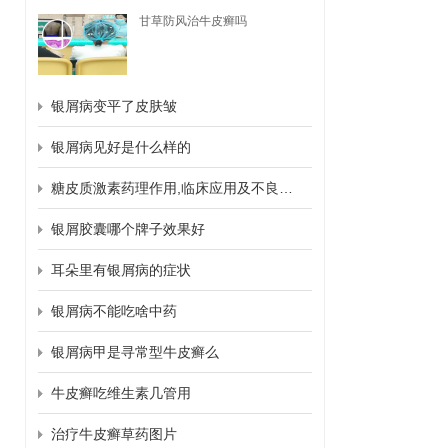
甘草防风治牛皮癣吗
银屑病变平了皮肤皱
银屑病见好是什么样的
糖皮质激素药理作用,临床应用及不良反应
银屑胶囊哪个牌子效果好
耳朵里有银屑病的症状
银屑病不能吃啥中药
银屑病甲是寻常型牛皮癣么
牛皮癣吃维生素几管用
治疗牛皮癣草药图片