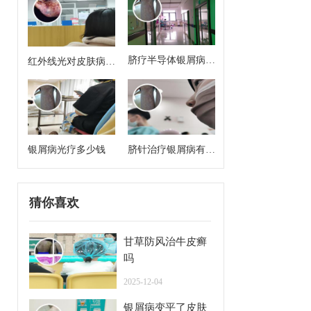
脐疗半导体银屑病治
红外线光对皮肤病有
疗方案有哪些药啊
治疗作用吗
银屑病光疗多少钱
脐针治疗银屑病有用
吗
猜你喜欢
甘草防风治牛皮癣
吗
2025-12-04
银屑病变平了皮肤