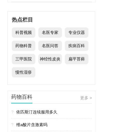
热点栏目
科普视频
名医专家
专业仪器
药物科普
名医问答
疾病百科
三甲医院
神经性皮炎
扁平苔藓
慢性湿疹
药物百科
更多 >
?
依匹斯汀连续服用多久
?
维a酸片含激素吗