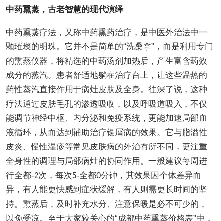
中药熏蒸，古老智慧的现代演绎
中药熏蒸疗法，又称中药熏药治疗，是中医外治法中一
颗璀璨的明珠。它并不是简单的“洗桑拿”，而是利用专门
的熏蒸仪器，将精选的中药汤剂加热后，产生富含药效
成分的蒸汽。患者舒适地躺在治疗台上，让这些温热的
药性蒸汽直接作用于病灶皮肤及全身。往深了说，这种
疗法通过皮肤毛孔的渗透吸收，以及呼吸道吸入，不仅
能调节神经中枢、内分泌和免疫系统，更能加速局部血
液循环，从而达到辅助治疗银屑病的效果。它与脂溢性
皮炎、慢性湿疹等常见皮肤病的外治有所不同，更注重
全身性的调理与局部病灶的协同作用。一般建议每周进
行全都-2次，每次5-全都0分钟，其效果因个体差异而
异，有人能更快感到症状缓解，有人则需更长时间的坚
持。熏蒸后，及时补充水分、注意保暖是必不可少的，
以免受凉。至于大家较关心的“成都中药熏蒸价格表”中，