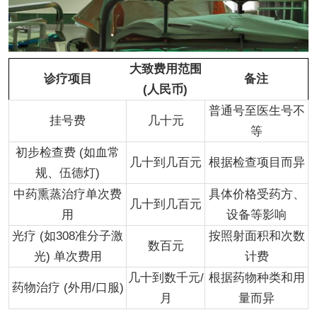
大致费用范围
诊疗项目
备注
(人民币)
普通号至医生号不
挂号费
几十元
等
初步检查费 (如血常
几十到几百元
根据检查项目而异
规、伍德灯)
中药熏蒸治疗单次费
具体价格受药方、
几十到几百元
用
设备等影响
光疗 (如308准分子激
按照射面积和次数
数百元
光) 单次费用
计费
几十到数千元/
根据药物种类和用
药物治疗 (外用/口服)
月
量而异