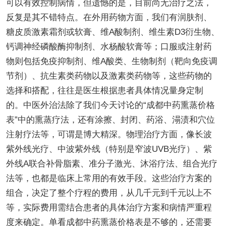
可以有效控制病情，但遗憾的是，目前尚无治疗之法，
反复是其不错特点。在外用药物方面，我们有润肤剂、
糖皮质激素霜剂或软膏、维A酸制剂、维生素D3衍生物、
钙调神经磷酸酶抑制剂、水杨酸软膏等；口服或注射药
物则包括免疫抑制剂、维A酸类、生物制剂（靶向免疫调
节剂）、抗生素类药物以及激素类药物等，这些药物的
选择和搭配，往往是医生根据患者具体情况量身定制
的。中医外治法除了我们今天讨论的“成都中药熏蒸价格
表”中的熏蒸疗法，还有涂擦、封闭、药浴、溻渍和穴位
注射疗法等，可谓是博大精深。物理治疗方面，像长波
紫外线光疗、中波紫外线（特别是窄波UVB光疗）、紫
外线A联合补骨脂素、准分子激光、沐浴疗法、组合光疗
法等，也都是临床上常用的有效手段。这些治疗方案的
组合，决定了整个疗程的费用，从几千元到千元以上不
等，实际费用需结合患者的具体治疗方案和病情严重程
度来确定。单看成都中药熏蒸价格表是不够的，还需要