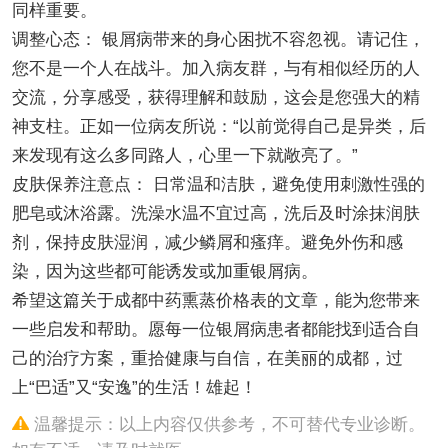
同样重要。
调整心态： 银屑病带来的身心困扰不容忽视。请记住，
您不是一个人在战斗。加入病友群，与有相似经历的人
交流，分享感受，获得理解和鼓励，这会是您强大的精
神支柱。正如一位病友所说：“以前觉得自己是异类，后
来发现有这么多同路人，心里一下就敞亮了。”
皮肤保养注意点： 日常温和洁肤，避免使用刺激性强的
肥皂或沐浴露。洗澡水温不宜过高，洗后及时涂抹润肤
剂，保持皮肤湿润，减少鳞屑和瘙痒。避免外伤和感
染，因为这些都可能诱发或加重银屑病。
希望这篇关于成都中药熏蒸价格表的文章，能为您带来
一些启发和帮助。愿每一位银屑病患者都能找到适合自
己的治疗方案，重拾健康与自信，在美丽的成都，过
上“巴适”又“安逸”的生活！雄起！
温馨提示：以上内容仅供参考，不可替代专业诊断。