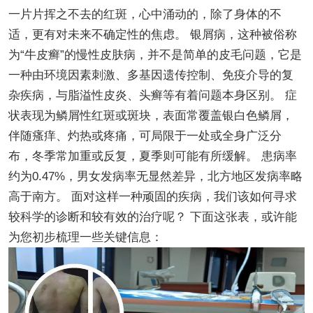
一片片挥之不去的红斑，心中涌动的，除了身体的不
适，更有对未来不确定性的焦虑。 银屑病，这种被俗称
为“牛皮癣”的慢性皮肤病，并不是简单的皮毛问题，它是
一种由环境因素刺激、多基因遗传控制、免疫介导的复
杂疾病，与脂溢性皮炎、头癣等有着问题本身区别。 症
状表现为鳞屑性红斑或斑块，表面常覆盖银白色鳞屑，
伴随瘙痒、灼热或疼痛，可局限于一处或全身广泛分
布，冬季常加重或反复，夏季则可能有所缓解。 患病率
约为0.47%，男女发病率无显然差异，北方地区发病率略
高于南方。 面对这样一种顽固的疾病，我们该如何寻求
较科学的诊断和较有效的治疗呢？ 下面这张表，或许能
为您初步梳理一些关键信息：