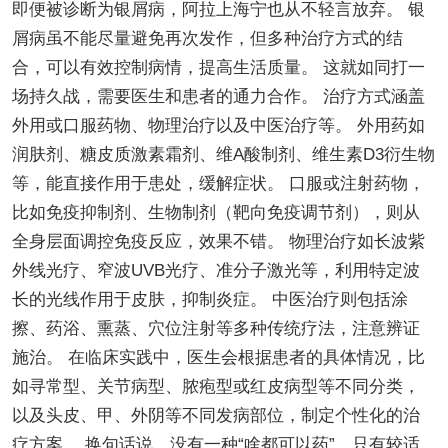
即便被诊断为银屑病，阿拉上海宁也从不轻言放弃。 银
屑病虽不能尽量避免再次发作，但多种治疗方式的结
合，可以有效控制病情，提高生活质量。 这就如同打一
场持久战，需要医生和患者的通力合作。 治疗方式涵盖
外用或口服药物、物理治疗以及中医治疗等。 外用药如
润肤剂、糖皮质激素霜剂、维A酸制剂、维生素D3衍生物
等，能直接作用于患处，缓解症状。 口服或注射药物，
比如免疫抑制剂、生物制剂（靶向免疫调节剂），则从
全身层面调控免疫反应，效果不错。 物理治疗如长波紫
外线光疗、窄波UVB光疗、准分子激光等，利用特定波
长的光线作用于皮肤，抑制炎症。 中医治疗则包括涂
擦、药浴、熏蒸、穴位注射等多种传统疗法，注意辨证
施治。 在临床实践中，医生会根据患者的具体情况，比
如寻常型、关节病型、脓疱型或红皮病型等不同分类，
以及头皮、甲、外阴等不同发病部位，制定个性化的治
疗方案。 换句话说，没有一种“啥都可以药”，只有较适