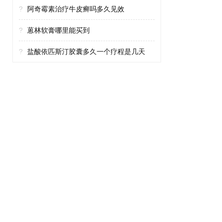
?
阿奇霉素治疗牛皮癣吗多久见效
?
蒽林软膏哪里能买到
?
盐酸依匹斯汀胶囊多久一个疗程是几天