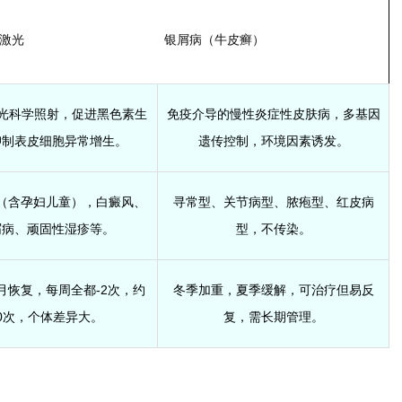
子激光
银屑病（牛皮癣）
m激光科学照射，促进黑色素生
免疫介导的慢性炎症性皮肤病，多基因
抑制表皮细胞异常增生。
遗传控制，环境因素诱发。
（含孕妇儿童），白癜风、
寻常型、关节病型、脓疱型、红皮病
屑病、顽固性湿疹等。
型，不传染。
个月恢复，每周全都-2次，约
冬季加重，夏季缓解，可治疗但易反
0次，个体差异大。
复，需长期管理。