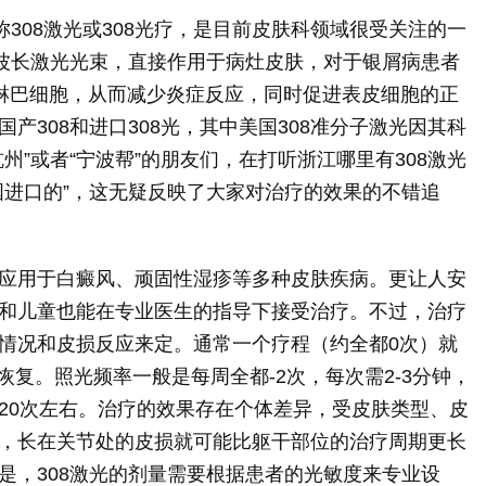
称308激光或308光疗，是目前皮肤科领域很受关注的一
定波长激光光束，直接作用于病灶皮肤，对于银屑病患者
淋巴细胞，从而减少炎症反应，同时促进表皮细胞的正
产308和进口308光，其中美国308准分子激光因其科
州”或者“宁波帮”的朋友们，在打听浙江哪里有308激光
国进口的”，这无疑反映了大家对治疗的效果的不错追
应用于白癜风、顽固性湿疹等多种皮肤疾病。更让人安
和儿童也能在专业医生的指导下接受治疗。不过，治疗
情况和皮损反应来定。通常一个疗程（约全都0次）就
恢复。照光频率一般是每周全都-2次，每次需2-3分钟，
20次左右。治疗的效果存在个体差异，受皮肤类型、皮
，长在关节处的皮损就可能比躯干部位的治疗周期更长
是，308激光的剂量需要根据患者的光敏度来专业设