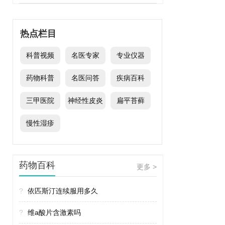
热点栏目
科普视频
名医专家
专业仪器
药物科普
名医问答
疾病百科
三甲医院
神经性皮炎
扁平苔藓
慢性湿疹
药物百科
更多 >
?
依匹斯汀连续服用多久
?
维a酸片含激素吗