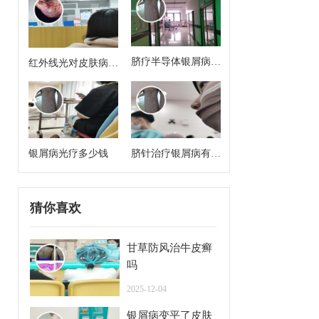
脐疗半导体银屑病治
红外线光对皮肤病有
疗方案有哪些药啊
治疗作用吗
银屑病光疗多少钱
脐针治疗银屑病有用
吗
猜你喜欢
甘草防风治牛皮癣
吗
2025-12-04
银屑病变平了皮肤