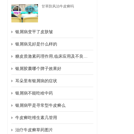
甘草防风治牛皮癣吗
银屑病变平了皮肤皱
银屑病见好是什么样的
糖皮质激素药理作用,临床应用及不良反应
银屑胶囊哪个牌子效果好
耳朵里有银屑病的症状
银屑病不能吃啥中药
银屑病甲是寻常型牛皮癣么
牛皮癣吃维生素几管用
治疗牛皮癣草药图片