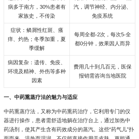
病多于南方，30%患者有
汽，调节神经、内分泌、
家族史，不传染
免疫系统
症状：鳞屑性红斑、瘙
每周全都-2次，每次5-全
痒、灼热；冬季加重，夏
都0分钟，效果因人而异
季缓解
病因复杂：遗传、免疫、
费用几十到几百元，医保
环境及精神、外伤等多种
报销需咨询当地医院
因素
一、中药熏蒸疗法的魅力与适应
中药熏蒸疗法，又称为中药熏药治疗，它利用专门的仪
器进行操作，患者需舒适地躺在治疗台上，通过加热中
药汤剂，使其产生含有药效成分的蒸汽。这些“药气儿”扑
面而来，温热而湿润，不仅能直接作用于皮肤，更能通