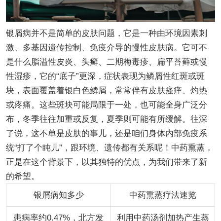
银屑病并不是简单的皮肤问题，它是一种由环境因素刺
激、多基因遗传控制、免疫介导的慢性皮肤病。它可不
是什么脂溢性皮炎、头癣、二期梅毒疹、扁平苔藓或慢
性湿疹，它的“底子”更深，症状表现为鳞屑性红斑或斑
块，表面覆盖着银白色鳞屑，常常伴有皮肤瘙痒、灼热
或疼痛。这些斑块可能局限于一处，也可能全身广泛分
布，冬季往往加重或反复，夏季则可能有所缓解。往深
了说，这不单是皮肤的事儿，还是咱们身体内部免疫系
统“打了个盹儿”，跟环境、遗传都有关系呢！中药熏蒸，
正是在这个背景下，以其独特的优点，为我们带来了新
的希望。
银屑病知多少
中药熏蒸疗法速览
患病率约0.47%，北方发
利用中药汤剂加热产生蒸