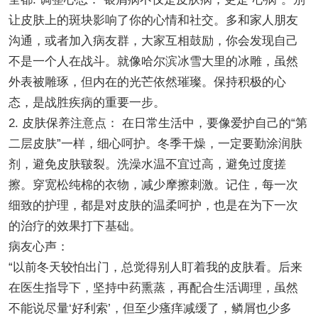
让皮肤上的斑块影响了你的心情和社交。多和家人朋友
沟通，或者加入病友群，大家互相鼓励，你会发现自己
不是一个人在战斗。就像哈尔滨冰雪大里的冰雕，虽然
外表被雕琢，但内在的光芒依然璀璨。保持积极的心
态，是战胜疾病的重要一步。
2. 皮肤保养注意点： 在日常生活中，要像爱护自己的“第
二层皮肤”一样，细心呵护。冬季干燥，一定要勤涂润肤
剂，避免皮肤皲裂。洗澡水温不宜过高，避免过度搓
擦。穿宽松纯棉的衣物，减少摩擦刺激。记住，每一次
细致的护理，都是对皮肤的温柔呵护，也是在为下一次
的治疗的效果打下基础。
病友心声：
“以前冬天较怕出门，总觉得别人盯着我的皮肤看。后来
在医生指导下，坚持中药熏蒸，再配合生活调理，虽然
不能说尽量‘好利索’，但至少瘙痒减缓了，鳞屑也少多