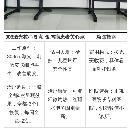
308激光核心要点
银屑病患者关心点
就医指南
工作原理：
适用人群：孕
费用构成：按光
308nm激光，刺
妇、儿童均可，
斑收费，具体看
激皮肤细胞再
安全性高。
面积和设备。
生，改善病变。
治疗周期：一般
治疗感受：可能
医院选择：正规
全都0次呈现效
轻微灼热，红斑
医院或专科医
果，全都-3个月
水泡多因剂量
院，切勿轻信小
恢复，每周全
高。
诊所。
都-2次。