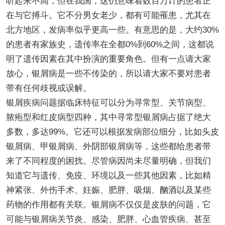
听起来不高，但在我国，这仍意味着数百万计的患者正
在与它搏斗。它不分男女老少，都有可能罹患，尤其在
北方地区，发病率似乎更高一些。有意思的是，大约30%
的患者有家族史，遗传率在全都0%到60%之间，这都说
明了遗传因素在其中扮演的重要角色。但有一点请大家
放心，银屑病是一些不传染的，所以请大家不要对患者
带有任何歧视或误解。
银屑疾病问题据临床特征可以分为寻常型、关节病型、
脓疱型和红皮病型四种，其中寻常型银屑病占据了绝大
多数，多达99%。它还可以根据发病部位细分，比如头皮
银屑病、甲银屑病、外阴部银屑病等，这些都给患者带
来了不同程度的困扰。尽管病因尚未尽量明确，但我们
知道它与遗传、免疫、环境以及一些其他因素，比如精
神紧张、外伤手术、妊娠、肥胖、吸烟、酗酒以及某些
药物的作用都有关联。银屑病不仅仅是皮肤的问题，它
可能与银屑病关节炎、感染、肥胖、心血管疾病、甚至