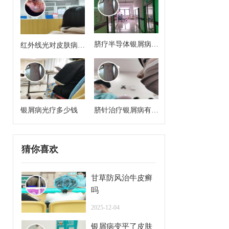
脐疗半导体银屑病治
红外线光对皮肤病有
疗方案有哪些药啊
治疗作用吗
银屑病光疗多少钱
脐针治疗银屑病有用
吗
猜你喜欢
甘草防风治牛皮癣
吗
2025-12-04
银屑病变平了皮肤