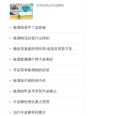
甘草防风治牛皮癣吗
银屑病变平了皮肤皱
银屑病见好是什么样的
糖皮质激素药理作用,临床应用及不良反应
银屑胶囊哪个牌子效果好
耳朵里有银屑病的症状
银屑病不能吃啥中药
银屑病甲是寻常型牛皮癣么
牛皮癣吃维生素几管用
治疗牛皮癣草药图片