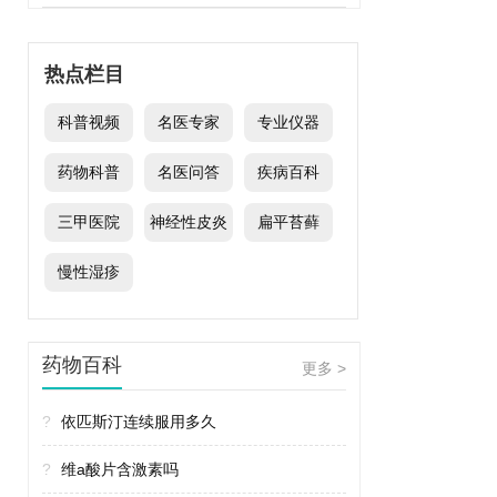
热点栏目
科普视频
名医专家
专业仪器
药物科普
名医问答
疾病百科
三甲医院
神经性皮炎
扁平苔藓
慢性湿疹
药物百科
更多 >
?
依匹斯汀连续服用多久
?
维a酸片含激素吗