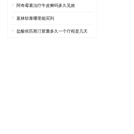
?
阿奇霉素治疗牛皮癣吗多久见效
?
蒽林软膏哪里能买到
?
盐酸依匹斯汀胶囊多久一个疗程是几天