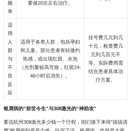
频
要做20次左右治疗。
率
适
用
挂号费几元到几
人
适用于各类人群，包括孕妇
十元，检查费几
群
和儿童。部分患者有轻微灼
元到几百元不
与
热感，或出现红斑、水泡
等。实际费用需
不
（光剂量较高导致，红斑24-
结合患者具体治
良
48小时后消失）。
疗方案。
反
应
银屑病的“前世今生”与308激光的“神助攻”
要说杭州308激光多少钱一个疗程，咱们接下来得“搞搞清
楚”银屑病到底是个啥。往深了说，银屑病，也就是大家