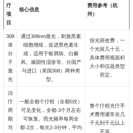
疗
费用参考（杭
核心信息
项
州）
目
308
通过308nm激光，刺激黑素
按光斑收费，一
准
细胞增殖，促进黑色素生
个光斑几十元，
分
成，适用于银屑病、白癜
具体费用视面积
子
风、顽固性湿疹等。分国产
大小和仪器类型
激
与进口（美国308）两种类
而定。
光
型。
治
疗
一般全都个疗程（全都0次）
整个疗程光疗手
周
可见变化，全都-3个月左右
术费用通常在几
期
可恢复。照光频率每周全
千元到千元以上
与
都-2次，每次2-3分钟，平均
不等。